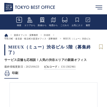
検索
エリアから
路線から
地図から
こだわり
お気に入り
履歴
賃貸オフィス・貸事務所
渋谷区
宇田川町・道玄坂・桜丘町の賃貸オフィス・貸事務所
MIEUX（ミュー）渋谷ビル
MIEUX（ミュー）渋谷ビル 5階（募集終
了）
サービス店舗も応相談！人気の渋谷エリアの新築オフィス
最終情報更新日：2025/06/23
ビルコード：
1311302961
印刷