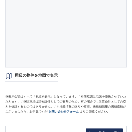
周辺の物件を地図で表示
※表示金額はすべて「税抜き表示」となっています。 / ※間取図は現況を優先させていた
だきます。 / ※駐車場は建物設備としての有無のため、有の場合でも賃貸条件としての空
きを保証するものではありません。 / ※掲載情報の誤りや変更、未掲載情報の掲載依頼が
ございましたら、お手数ですが
お問い合わせフォーム
よりご連絡ください。