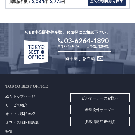
2,084
3,775
全ての物件から探す
掲載物件数：
棟
件
WEB非公開物件多数。お気軽にご相談下さい。
03-6264-1890
平日 9:00 - 18:30
土日祝は電話転送
物件探しを依頼
TOKYO BEST OFFICE
総合トップページ
ビルオーナーの皆様へ
サービス紹介
希望物件オーダー
オフィス移転AtoZ
掲載情報訂正依頼
オフィス移転用語集
特集