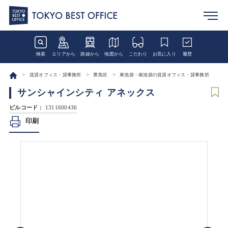
検索
エリアから
路線から
地図から
こだわり
お気に入り
履歴
賃貸オフィス・貸事務所
豊島区
東池袋・南池袋の賃貸オフィス・貸事務所
サンシャインシティ アネックス
ビルコード：
1311600436
印刷