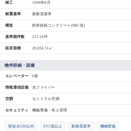
竣工
1990年8月
耐震基準
新耐震基準
構造
鉄骨鉄筋コンクリート(SRC造)
基準階坪数
233.19坪
延床面積
28,656.51㎡
物件詳細・設備
エレベーター
6基
情報通信設備
光ファイバー
空調
セントラル空調
セキュリティ
機械警備・有人管理
駅徒歩5分以内
EV2基以上
新耐震基準
機械警備