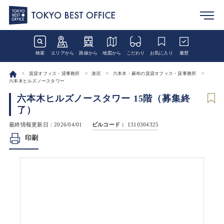
検索
エリアから
路線から
地図から
こだわり
お気に入り
履歴
賃貸オフィス・貸事務所
港区
六本木・麻布の賃貸オフィス・貸事務所
六本木ヒルズノースタワー
六本木ヒルズノースタワー 15階（募集終
了）
最終情報更新日：2026/04/01
ビルコード：
1310304325
印刷