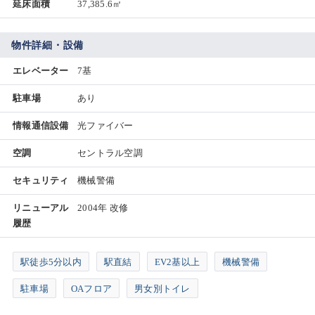
延床面積
37,385.6㎡
物件詳細・設備
エレベーター
7基
駐車場
あり
情報通信設備
光ファイバー
空調
セントラル空調
セキュリティ
機械警備
リニューアル
2004年 改修
履歴
駅徒歩5分以内
駅直結
EV2基以上
機械警備
駐車場
OAフロア
男女別トイレ