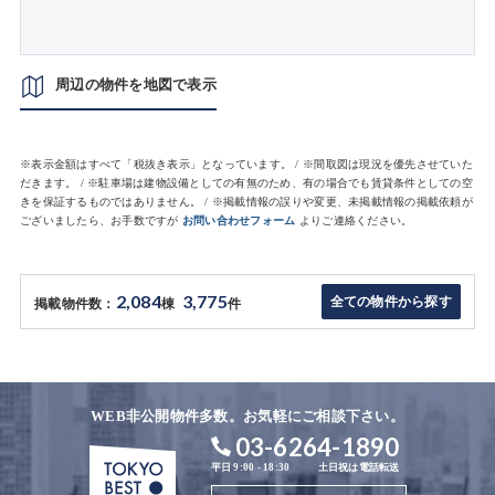
周辺の物件を地図で表示
※表示金額はすべて「税抜き表示」となっています。 / ※間取図は現況を優先させていた
だきます。 / ※駐車場は建物設備としての有無のため、有の場合でも賃貸条件としての空
きを保証するものではありません。 / ※掲載情報の誤りや変更、未掲載情報の掲載依頼が
ございましたら、お手数ですが
お問い合わせフォーム
よりご連絡ください。
2,084
3,775
全ての物件から探す
掲載物件数：
棟
件
WEB非公開物件多数。お気軽にご相談下さい。
03-6264-1890
平日 9:00 - 18:30
土日祝は電話転送