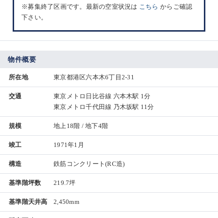
※募集終了区画です。最新の空室状況は
こちら
からご確認
下さい。
物件概要
所在地
東京都港区六本木6丁目2-31
交通
東京メトロ日比谷線 六本木駅 1分
東京メトロ千代田線 乃木坂駅 11分
規模
地上18階 / 地下4階
竣工
1971年1月
構造
鉄筋コンクリート(RC造)
基準階坪数
219.7坪
基準階天井高
2,450mm