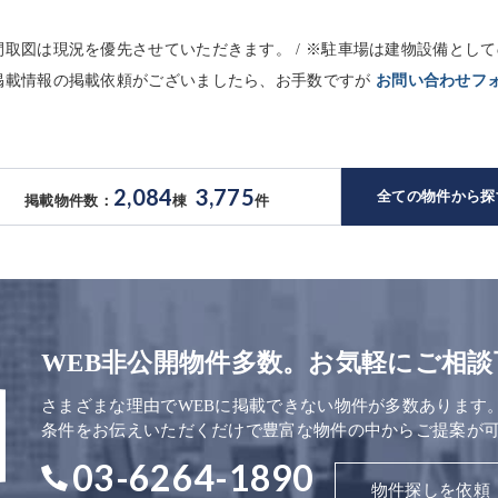
※間取図は現況を優先させていただきます。 / ※駐車場は建物設備と
未掲載情報の掲載依頼がございましたら、お手数ですが
お問い合わせフ
2,084
3,775
全ての物件から探
掲載物件数：
棟
件
WEB非公開物件多数。お気軽にご相談
さまざまな理由でWEBに掲載できない物件が多数あります
条件をお伝えいただくだけで豊富な物件の中からご提案が
03-6264-1890
物件探しを依頼