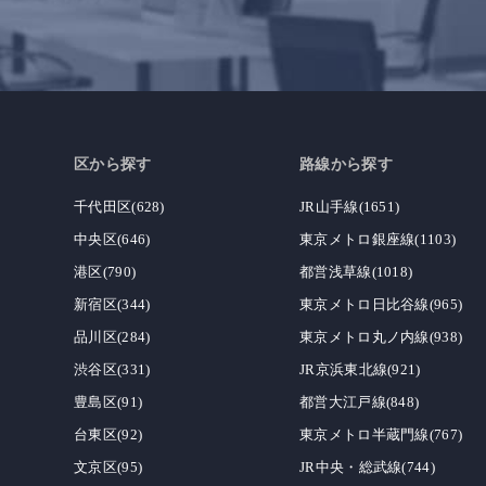
区から探す
路線から探す
千代田区(628)
JR山手線(1651)
中央区(646)
東京メトロ銀座線(1103)
港区(790)
都営浅草線(1018)
新宿区(344)
東京メトロ日比谷線(965)
品川区(284)
東京メトロ丸ノ内線(938)
渋谷区(331)
JR京浜東北線(921)
豊島区(91)
都営大江戸線(848)
台東区(92)
東京メトロ半蔵門線(767)
文京区(95)
JR中央・総武線(744)