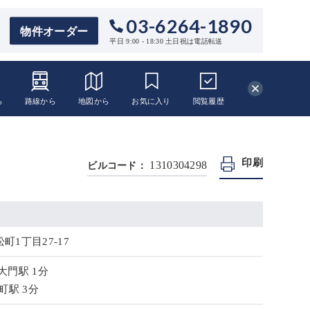
03-6264-1890
物件オーダー
平日 9:00 - 18:30 土日祝は電話転送
ら
路線から
地図から
お気に入り
閲覧
履歴
印刷
1310304298
ビルコード：
1丁目27-17
大門駅 1分
町駅 3分