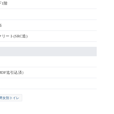
下1階
当
リート(SRC造)
MDF迄引込済）
男女別トイレ