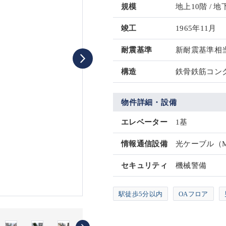
規模
地上10階 / 地
竣工
1965年11月
耐震基準
新耐震基準相
構造
鉄骨鉄筋コンク
物件詳細・設備
エレベーター
1基
情報通信設備
光ケーブル（
セキュリティ
機械警備
駅徒歩5分以内
OAフロア