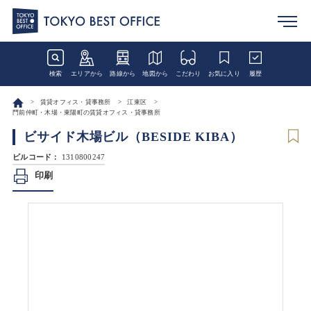
検索
エリアから
路線から
地図から
こだわり
お気に入り
履歴
賃貸オフィス・貸事務所
江東区
門前仲町・木場・東陽町の賃貸オフィス・貸事務所
ビサイド木場ビル（BESIDE KIBA）
ビルコード：
1310800247
印刷