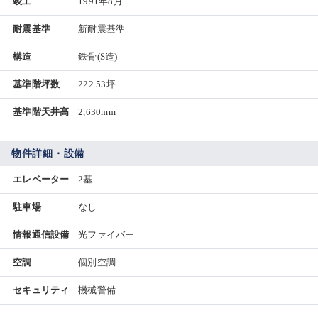
竣工
1991年8月
耐震基準
新耐震基準
構造
鉄骨(S造)
基準階坪数
222.53坪
基準階天井高
2,630mm
物件詳細・設備
エレベーター
2基
駐車場
なし
情報通信設備
光ファイバー
空調
個別空調
セキュリティ
機械警備