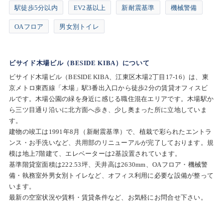
駅徒歩5分以内
EV2基以上
新耐震基準
機械警備
OAフロア
男女別トイレ
ビサイド木場ビル（BESIDE KIBA）について
ビサイド木場ビル（BESIDE KIBA、江東区木場2丁目17-16）は、東
京メトロ東西線「木場」駅3番出入口から徒歩2分の賃貸オフィスビ
ルです。木場公園の緑を身近に感じる職住混在エリアです。木場駅か
ら三ツ目通り沿いに北方面へ歩き、少し奥まった所に立地していま
す。
建物の竣工は1991年8月（新耐震基準）で、植栽で彩られたエントラ
ンス・お手洗いなど、共用部のリニューアルが完了しております。規
模は地上7階建て、エレベーターは2基設置されています。
基準階貸室面積は222.53坪、天井高は2630mm、OAフロア・機械警
備・執務室外男女別トイレなど、オフィス利用に必要な設備が整って
います。
最新の空室状況や賃料・賃貸条件など、お気軽にお問合せ下さい。