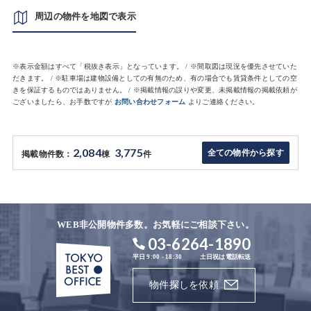
周辺の物件を地図で表示
※表示金額はすべて「税抜き表示」となっています。 / ※間取図は現況を優先させていた
だきます。 / ※駐車場は建物設備としての有無のため、有の場合でも賃貸条件としての空
きを保証するものではありません。 / ※掲載情報の誤りや変更、未掲載情報の掲載依頼が
ございましたら、お手数ですが
お問い合わせフォーム
よりご連絡ください。
2,084
3,775
全ての物件から探す
掲載物件数：
棟
件
WEB非公開物件多数。お気軽にご相談下さい。
03-6264-1890
平日 9:00 - 18:30
土日祝は電話転送
物件探しを依頼