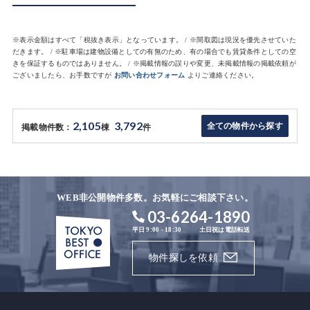
※表示金額はすべて「税抜き表示」となっています。 / ※間取図は現況を優先させていた
だきます。 / ※駐車場は建物設備としての有無のため、有の場合でも賃貸条件としての空
きを保証するものではありません。 / ※掲載情報の誤りや変更、未掲載情報の掲載依頼が
ございましたら、お手数ですが
お問い合わせフォーム
よりご連絡ください。
2,105
3,792
全ての物件から探す
掲載物件数：
棟
件
WEB非公開物件多数。お気軽にご相談下さい。
03-6264-1890
平日 9:00 - 18:30
土日祝は電話転送
物件探しを依頼