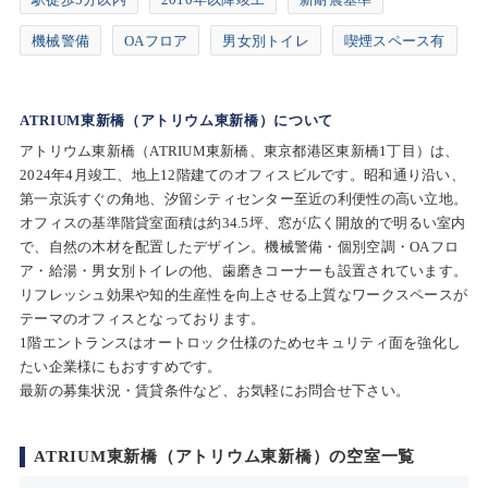
機械警備
OAフロア
男女別トイレ
喫煙スペース有
ATRIUM東新橋（アトリウム東新橋）について
アトリウム東新橋（ATRIUM東新橋、東京都港区東新橋1丁目）は、
2024年4月竣工、地上12階建てのオフィスビルです。昭和通り沿い、
第一京浜すぐの角地、汐留シティセンター至近の利便性の高い立地。
オフィスの基準階貸室面積は約34.5坪、窓が広く開放的で明るい室内
で、自然の木材を配置したデザイン。機械警備・個別空調・OAフロ
ア・給湯・男女別トイレの他、歯磨きコーナーも設置されています。
リフレッシュ効果や知的生産性を向上させる上質なワークスペースが
テーマのオフィスとなっております。
1階エントランスはオートロック仕様のためセキュリティ面を強化し
たい企業様にもおすすめです。
最新の募集状況・賃貸条件など、お気軽にお問合せ下さい。
ATRIUM東新橋（アトリウム東新橋）の空室一覧