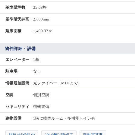
基準階坪数
35.68坪
基準階天井高
2,600mm
延床面積
1,499.32㎡
物件詳細・設備
エレベーター
1基
駐車場
なし
情報通信設備
光ファイバー（MDFまで）
空調
個別空調
セキュリティ
機械警備
建物設備
1階に喫煙ルーム・多機能トイレ有
駅徒歩5分以内
2010年以降竣工
新耐震基準