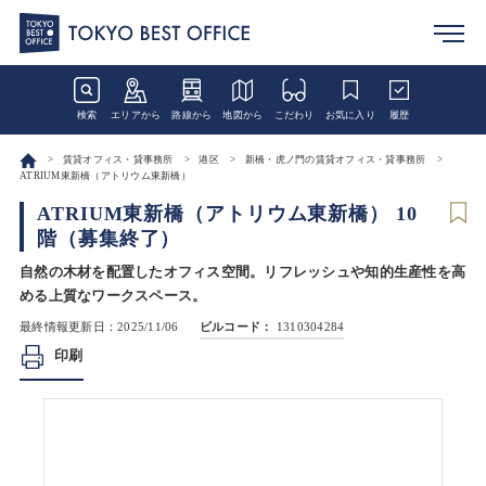
検索
エリアから
路線から
地図から
こだわり
お気に入り
履歴
賃貸オフィス・貸事務所
港区
新橋・虎ノ門の賃貸オフィス・貸事務所
ATRIUM東新橋（アトリウム東新橋）
ATRIUM東新橋（アトリウム東新橋） 10
階（募集終了）
自然の木材を配置したオフィス空間。リフレッシュや知的生産性を高
める上質なワークスペース。
最終情報更新日：2025/11/06
ビルコード：
1310304284
印刷