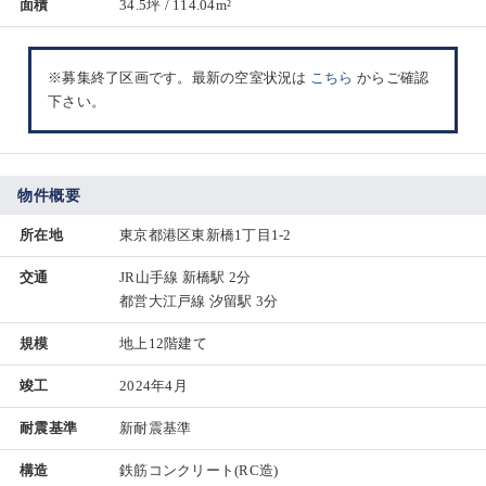
面積
34.5坪 / 114.04m²
※募集終了区画です。最新の空室状況は
こちら
からご確認
下さい。
物件概要
所在地
東京都港区東新橋1丁目1-2
交通
JR山手線 新橋駅 2分
都営大江戸線 汐留駅 3分
規模
地上12階建て
竣工
2024年4月
耐震基準
新耐震基準
構造
鉄筋コンクリート(RC造)