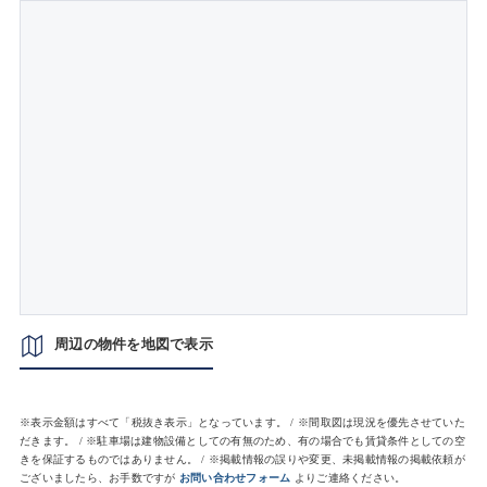
周辺の物件を地図で表示
※表示金額はすべて「税抜き表示」となっています。 / ※間取図は現況を優先させていた
だきます。 / ※駐車場は建物設備としての有無のため、有の場合でも賃貸条件としての空
きを保証するものではありません。 / ※掲載情報の誤りや変更、未掲載情報の掲載依頼が
ございましたら、お手数ですが
お問い合わせフォーム
よりご連絡ください。