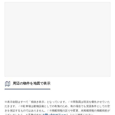
周辺の物件を地図で表示
※表示金額はすべて「税抜き表示」となっています。 / ※間取図は現況を優先させていた
だきます。 / ※駐車場は建物設備としての有無のため、有の場合でも賃貸条件としての空
きを保証するものではありません。 / ※掲載情報の誤りや変更、未掲載情報の掲載依頼が
ございましたら、お手数ですが
お問い合わせフォーム
よりご連絡ください。