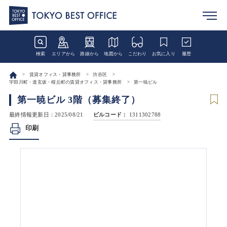
検索
エリアから
路線から
地図から
こだわり
お気に入り
履歴
賃貸オフィス・貸事務所
渋谷区
宇田川町・道玄坂・桜丘町の賃貸オフィス・貸事務所
第一暁ビル
第一暁ビル 3階（募集終了）
最終情報更新日：2025/08/21
ビルコード：
1311302788
印刷