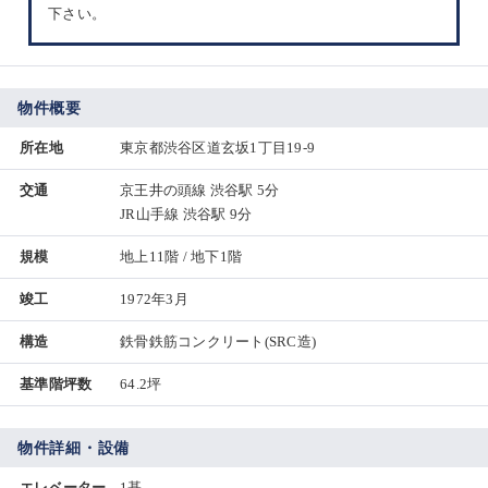
下さい。
物件概要
所在地
東京都渋谷区道玄坂1丁目19-9
交通
京王井の頭線 渋谷駅 5分
JR山手線 渋谷駅 9分
規模
地上11階 / 地下1階
竣工
1972年3月
構造
鉄骨鉄筋コンクリート(SRC造)
基準階坪数
64.2坪
物件詳細・設備
エレベーター
1基