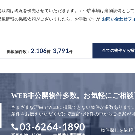
※間取図は現況を優先させていただきます。 / ※駐車場は建物設備と
未掲載情報の掲載依頼がございましたら、お手数ですが
お問い合わせフ
2,106
3,791
全ての物件から探
掲載物件数：
棟
件
WEB非公開物件多数。お気軽にご相談
さまざまな理由でWEBに掲載できない物件が多数あります
条件をお伝えいただくだけで豊富な物件の中からご提案が
03-6264-1890
物件探しを依頼
平日 9:00 - 18:30
土日祝は電話転送