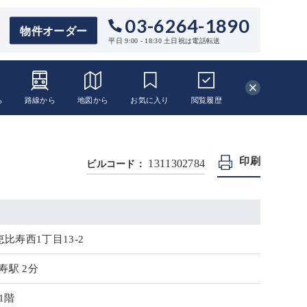
03-6264-1890
物件オーダー
平日 9:00 - 18:30 土日祝は電話転送
ら
路線から
地図から
お気に入り
閲覧
履歴
印刷
1311302784
ビルコード：
比寿西1丁目13-2
寿駅 2分
1階