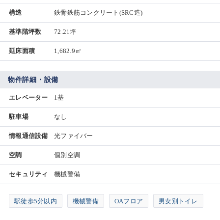
構造
鉄骨鉄筋コンクリート(SRC造)
基準階坪数
72.21坪
延床面積
1,682.9㎡
物件詳細・設備
エレベーター
1基
駐車場
なし
情報通信設備
光ファイバー
空調
個別空調
セキュリティ
機械警備
駅徒歩5分以内
機械警備
OAフロア
男女別トイレ