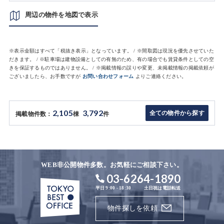
周辺の物件を地図で表示
※表示金額はすべて「税抜き表示」となっています。 / ※間取図は現況を優先させていた
だきます。 / ※駐車場は建物設備としての有無のため、有の場合でも賃貸条件としての空
きを保証するものではありません。 / ※掲載情報の誤りや変更、未掲載情報の掲載依頼が
ございましたら、お手数ですが
お問い合わせフォーム
よりご連絡ください。
2,105
3,792
全ての物件から探す
掲載物件数：
棟
件
WEB非公開物件多数。お気軽にご相談下さい。
03-6264-1890
平日 9:00 - 18:30
土日祝は電話転送
物件探しを依頼