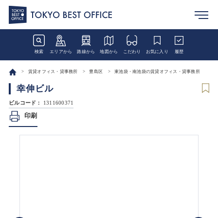
検索
エリアから
路線から
地図から
こだわり
お気に入り
履歴
賃貸オフィス・貸事務所
豊島区
東池袋・南池袋の賃貸オフィス・貸事務所
幸伸ビル
ビルコード：
1311600371
印刷