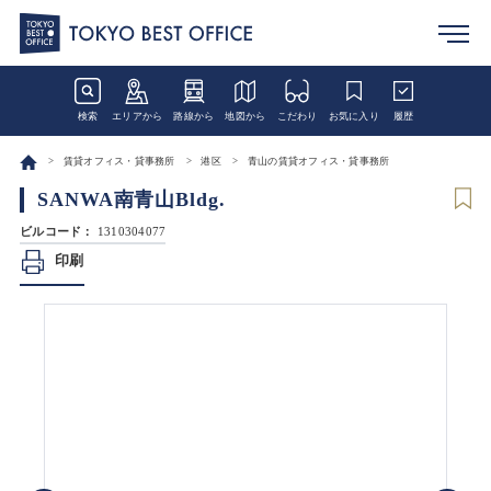
検索
エリアから
路線から
地図から
こだわり
お気に入り
履歴
賃貸オフィス・貸事務所
港区
青山の賃貸オフィス・貸事務所
SANWA南青山Bldg.
ビルコード：
1310304077
印刷