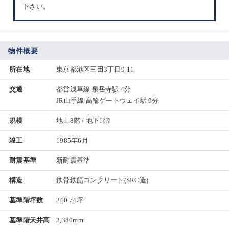
下さい。
物件概要
所在地
東京都港区三田3丁目9-11
交通
都営浅草線 泉岳寺駅 4分
JR山手線 高輪ゲートウェイ駅 9分
規模
地上8階 / 地下1階
竣工
1985年6月
耐震基準
新耐震基準
構造
鉄骨鉄筋コンクリート(SRC造)
基準階坪数
240.74坪
基準階天井高
2,380mm