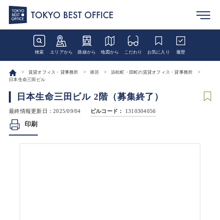
検索
エリアから
路線から
地図から
こだわり
お気に入り
履歴
賃貸オフィス・貸事務所
港区
浜松町・田町の賃貸オフィス・貸事務所
日本生命三田ビル
日本生命三田ビル 2階（募集終了）
最終情報更新日：2025/09/04
ビルコード：
1310304056
印刷