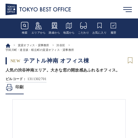
検索
エリアから
路線から
地図から
こだわり
お気に入り
履歴
賃貸オフィス・貸事務所
渋谷区
宇田川町・道玄坂・桜丘町の賃貸オフィス・貸事務所
テアトル神南 オフィス棟
NEW
人気の渋谷神南エリア。大きな窓の開放感あふれるオフィス。
ビルコード：
1311302701
印刷