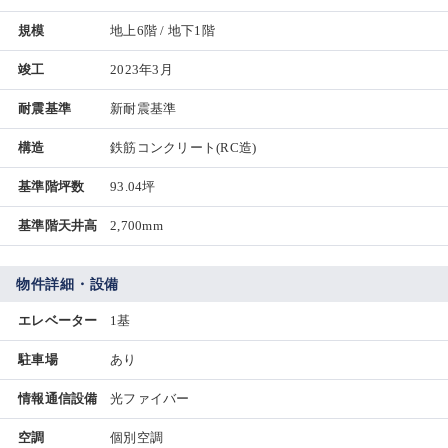
規模
地上6階 / 地下1階
竣工
2023年3月
耐震基準
新耐震基準
構造
鉄筋コンクリート(RC造)
基準階坪数
93.04坪
基準階天井高
2,700mm
物件詳細・設備
エレベーター
1基
駐車場
あり
情報通信設備
光ファイバー
空調
個別空調