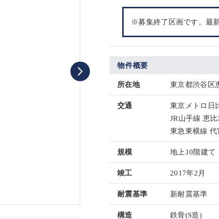
※募集終了区画です。最
物件概要
所在地
東京都渋谷区恵
交通
東京メトロ日比
JR山手線 恵比
東急東横線 代
規模
地上10階建て
竣工
2017年2月
耐震基準
新耐震基準
構造
鉄骨(S造)