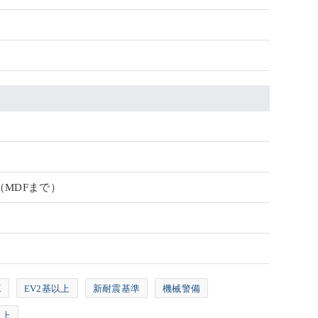
（MDFまで）
工
EV2基以上
新耐震基準
機械警備
以上