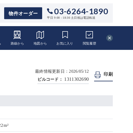
03-6264-1890
物件オーダー
平日 9:00 - 18:30 土日祝は電話転送
ら
路線から
地図から
お気に入り
閲覧
履歴
最終情報更新日：2026/05/12
印刷
1311302690
ビルコード：
22m²