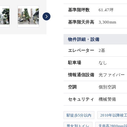
基準階坪数
61.47坪
基準階天井高
3,300mm
物件詳細・設備
エレベーター
2基
駐車場
なし
情報通信設備
光ファイバー
空調
個別空調
セキュリティ
機械警備
駅徒歩5分以内
2010年以降竣
男女別トイレ
天井高2800mm