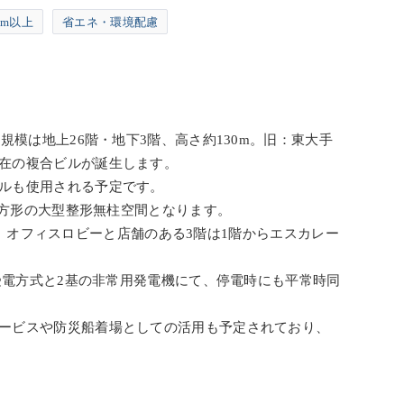
mm以上
省エネ・環境配慮
模は地上26階・地下3階、高さ約130m。旧：東大手
在の複合ビルが誕生します。
ルも使用される予定です。
mの長方形の大型整形無柱空間となります。
ア、オフィスロビーと店舗のある3階は1階からエスカレー
受電方式と2基の非常用発電機にて、停電時にも平常時同
ービスや防災船着場としての活用も予定されており、