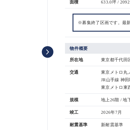
面積
633.0坪 / 2092
※募集終了区画です。最
物件概要
所在地
東京都千代田区
交通
東京メトロ丸ノ
JR山手線 神田
東京メトロ東西
規模
地上26階 / 地
竣工
2026年7月
耐震基準
新耐震基準