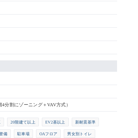
階4分割にゾーニング＋VAV方式）
工
20階建て以上
EV2基以上
新耐震基準
警備
駐車場
OAフロア
男女別トイレ