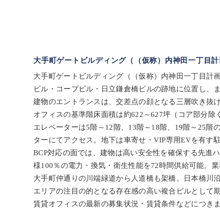
大手町ゲートビルディング（（仮称）内神田一丁目計
大手町ゲートビルディング（（仮称）内神田一丁目計画）
ビル・コープビル・日立鎌倉橋ビルの跡地に位置し、
建物のエントランスは、交差点の顔となる三層吹き抜
オフィスの基準階床面積は約622～627坪（コア部分除く）
エレベーターは5階～12階、13階～18階、19階～2
ターにてアクセス。地下は車寄せ・VIP専用EVを有す
BCP対応の面では、建物は高い安全性を確保する先進
様100％の電力・換気・衛生性能を72時間供給可能。
大手町仲通りの川端緑道から人道橋も架橋。日本橋川
エリアの注目の的となる存在感の高い複合ビルとして
賃貸オフィスの最新の募集状況・賃貸条件などにつき