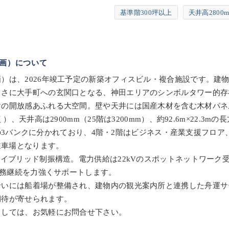
基準階300坪以上
天井高2800
画）について
は、2026年竣工予定の新築オフィスビル・複合施設です。建物規
まさに大手町への玄関口となる、神田エリアのシンボルタワー的存
けの開放感あふれる大空間。壁や天井には国産木材を含む木材パネ
、天井高は2900mm（25階は3200mm）、約92.6m×22.3
5階の3バンクに分かれており、4階・2階はビジネス・産業支援フロ
駐車場となります。
ハイブリッド制振構造。電力供給は22kVのスポットネットワーク
業務継続を力強くサポートします。
沿いには船着場が整備され、建物内の観光案内所と連携した舟運サ
期待が寄せられます。
ましては、お気軽にお問合せ下さい。