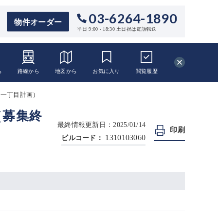
03-6264-1890
物件オーダー
平日 9:00 - 18:30 土日祝は電話転送
ら
路線から
地図から
お気に入り
閲覧
履歴
田一丁目計画）
（募集終
最終情報更新日：2025/01/14
印刷
1310103060
ビルコード：