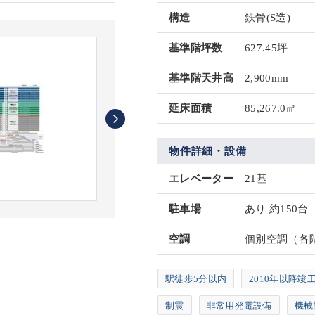
構造
鉄骨(S造)
基準階坪数
627.45坪
基準階天井高
2,900mm
延床面積
85,267.0㎡
物件詳細・設備
エレベーター
21基
駐車場
あり 約150台
空調
個別空調（各
駅徒歩5分以内
2010年以降竣
制震
非常用発電設備
機械