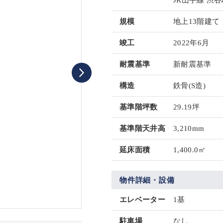
JR山手線 渋谷
規模
地上13階建て
竣工
2022年6月
耐震基準
新耐震基準
構造
鉄骨(S造)
基準階坪数
29.19坪
基準階天井高
3,210mm
延床面積
1,400.0㎡
物件詳細・設備
エレベーター
1基
駐車場
なし