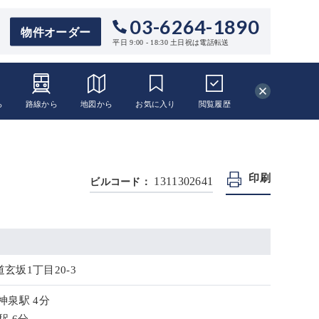
03-6264-1890
物件オーダー
平日 9:00 - 18:30 土日祝は電話転送
ら
路線から
地図から
お気に入り
閲覧
履歴
印刷
1311302641
ビルコード：
玄坂1丁目20-3
神泉駅 4分