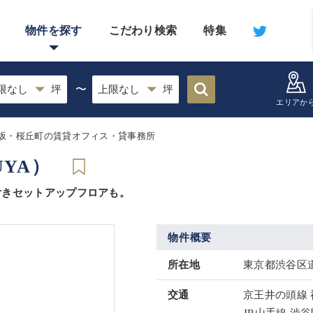
物件を探す
こだわり検索
特集
〜
エリアか
坂・桜丘町の賃貸オフィス・貸事務所
UYA）
付きセットアップフロアも。
物件概要
所在地
東京都渋谷区道
交通
京王井の頭線 