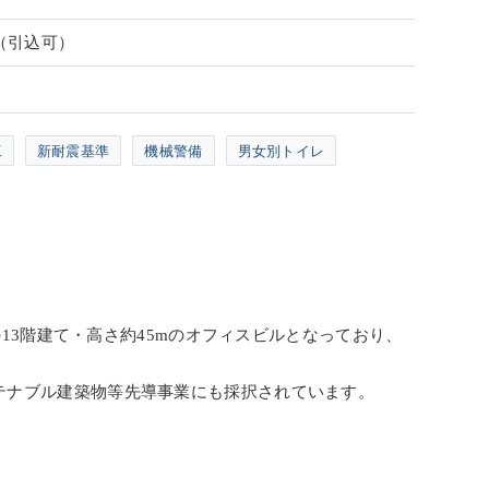
（引込可）
工
新耐震基準
機械警備
男女別トイレ
の13階建て・高さ約45mのオフィスビルとなっており、
テナブル建築物等先導事業にも採択されています。