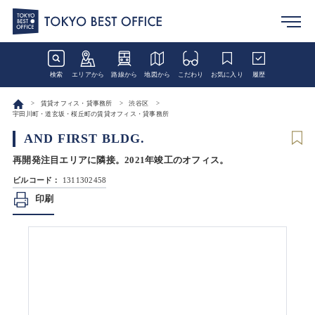
検索
エリアから
路線から
地図から
こだわり
お気に入り
履歴
賃貸オフィス・貸事務所
渋谷区
宇田川町・道玄坂・桜丘町の賃貸オフィス・貸事務所
AND FIRST BLDG.
再開発注目エリアに隣接。2021年竣工のオフィス。
ビルコード：
1311302458
印刷