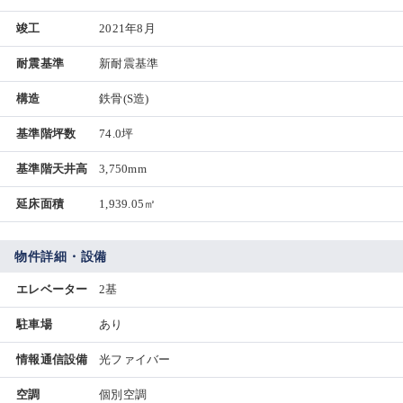
竣工
2021年8月
耐震基準
新耐震基準
構造
鉄骨(S造)
基準階坪数
74.0坪
基準階天井高
3,750mm
延床面積
1,939.05㎡
物件詳細・設備
エレベーター
2基
駐車場
あり
情報通信設備
光ファイバー
空調
個別空調