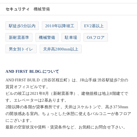
セキュリティ
機械警備
駅徒歩5分以内
2010年以降竣工
EV2基以上
新耐震基準
機械警備
駐車場
OAフロア
男女別トイレ
天井高2800mm以上
AND FIRST BLDG.について
AND FIRST BUILD（渋谷区桜丘町）は、JR山手線 渋谷駅徒歩7分の
賃貸オフィスビルです。
ビルの竣工は2021年8月（新耐震基準）、建物規模は地上8階建てで
す。エレベーターは2基あります。
2階以降の各階が貸事務所です。天井はスケルトンで、高さ3750mm
の開放感ある室内。ちょっとした休憩に使えるバルコニーが各フロア
にございます。
最新の空室状況や賃料・賃貸条件など、お気軽にお問合せ下さい。