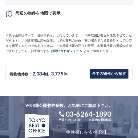
周辺の物件を地図で表示
※表示金額はすべて「税抜き表示」となっています。 / ※間取図は現況を優先させていた
だきます。 / ※駐車場は建物設備としての有無のため、有の場合でも賃貸条件としての空
きを保証するものではありません。 / ※掲載情報の誤りや変更、未掲載情報の掲載依頼が
ございましたら、お手数ですが
お問い合わせフォーム
よりご連絡ください。
2,084
3,775
全ての物件から探す
掲載物件数：
棟
件
WEB非公開物件多数。お気軽にご相談下さい。
03-6264-1890
平日 9:00 - 18:30
土日祝は電話転送
物件探しを依頼