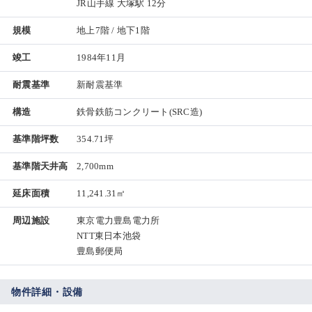
JR山手線 大塚駅 12分
規模
地上7階 / 地下1階
竣工
1984年11月
耐震基準
新耐震基準
構造
鉄骨鉄筋コンクリート(SRC造)
基準階坪数
354.71坪
基準階天井高
2,700mm
延床面積
11,241.31㎡
周辺施設
東京電力豊島電力所
NTT東日本池袋
豊島郵便局
物件詳細・設備