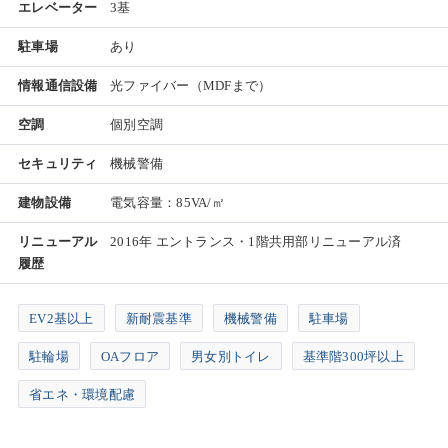
エレベーター
3基
駐車場
あり
情報通信設備
光ファイバー（MDFまで）
空調
個別空調
セキュリティ
機械警備
建物設備
電気容量：85VA/㎡
リニューアル
2016年 エントランス・1階共用部リニューアル済
履歴
EV2基以上
新耐震基準
機械警備
駐車場
駐輪場
OAフロア
男女別トイレ
基準階300坪以上
省エネ・環境配慮