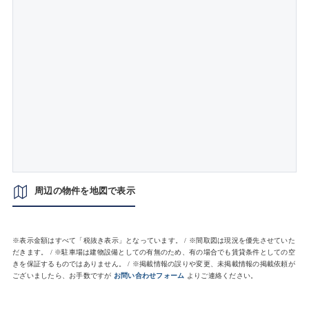
周辺の物件を地図で表示
※表示金額はすべて「税抜き表示」となっています。 / ※間取図は現況を優先させていた
だきます。 / ※駐車場は建物設備としての有無のため、有の場合でも賃貸条件としての空
きを保証するものではありません。 / ※掲載情報の誤りや変更、未掲載情報の掲載依頼が
ございましたら、お手数ですが
お問い合わせフォーム
よりご連絡ください。