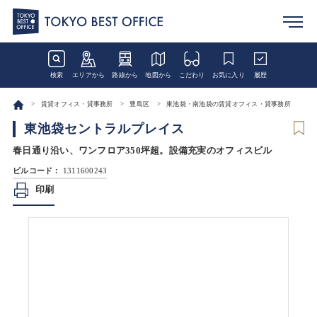
検索
エリアから
路線から
地図から
こだわり
お気に入り
履歴
賃貸オフィス・貸事務所
豊島区
東池袋・南池袋の賃貸オフィス・貸事務所
東池袋セントラルプレイス
春日通り沿い、ワンフロア350坪超。設備充実のオフィスビル
ビルコード：
1311600243
印刷