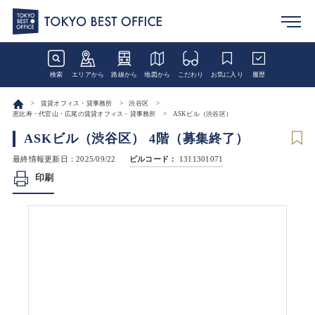
検索
エリアから
路線から
地図から
こだわり
お気に入り
履歴
賃貸オフィス・貸事務所
渋谷区
恵比寿・代官山・広尾の賃貸オフィス・貸事務所
ASKビル（渋谷区）
ASKビル（渋谷区） 4階（募集終了）
最終情報更新日：2025/09/22
ビルコード：
1311301071
印刷