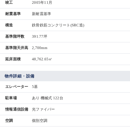
竣工
2005年11月
耐震基準
新耐震基準
構造
鉄骨鉄筋コンクリート(SRC造)
基準階坪数
391.77坪
基準階天井高
2,700mm
延床面積
48,762.65㎡
物件詳細・設備
エレベーター
5基
駐車場
あり 機械式 122台
情報通信設備
光ファイバー
空調
個別空調