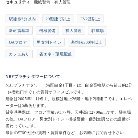
セキュリティ
機械警備・有人管理
駅徒歩5分以内
20階建て以上
EV2基以上
新耐震基準
機械警備
有人管理
駐車場
OAフロア
男女別トイレ
基準階300坪以上
カフェあり
省エネ・環境配慮
NBFプラチナタワーについて
NBFプラチナタワー（港区白金1丁目）は、白金高輪駅から徒歩約2分
（4番出口すぐ）の賃貸オフィスビルです。
建物は2005年11月竣工、規模は地上26階・地下2階建てです。エレベ
ーターは5基あります。
貸室基準階は、フロア面積391.77坪、天井高は2700mmです。駐車場
の他、OAフロア・男女別トイレ・機械警備・個別空調などの設備が
備わっています。
最新の空室状況や賃料・賃貸条件など、お気軽にお問合せ下さい。