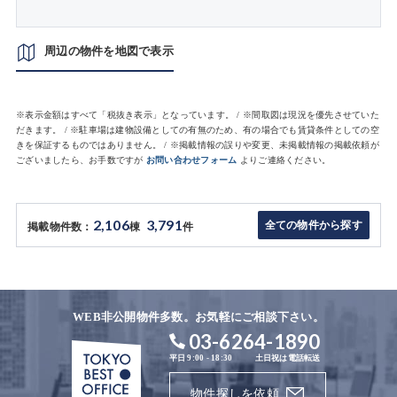
周辺の物件を地図で表示
※表示金額はすべて「税抜き表示」となっています。 / ※間取図は現況を優先させていた
だきます。 / ※駐車場は建物設備としての有無のため、有の場合でも賃貸条件としての空
きを保証するものではありません。 / ※掲載情報の誤りや変更、未掲載情報の掲載依頼が
ございましたら、お手数ですが
お問い合わせフォーム
よりご連絡ください。
2,106
3,791
全ての物件から探す
掲載物件数：
棟
件
WEB非公開物件多数。お気軽にご相談下さい。
03-6264-1890
平日 9:00 - 18:30
土日祝は電話転送
物件探しを依頼