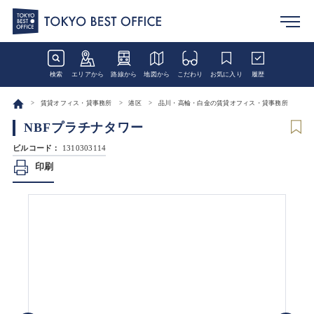
検索
エリアから
路線から
地図から
こだわり
お気に入り
履歴
賃貸オフィス・貸事務所
港区
品川・高輪・白金の賃貸オフィス・貸事務所
NBFプラチナタワー
ビルコード：
1310303114
印刷