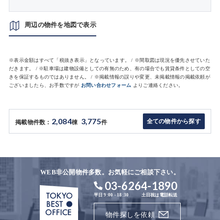
周辺の物件を地図で表示
※表示金額はすべて「税抜き表示」となっています。 / ※間取図は現況を優先させていた
だきます。 / ※駐車場は建物設備としての有無のため、有の場合でも賃貸条件としての空
きを保証するものではありません。 / ※掲載情報の誤りや変更、未掲載情報の掲載依頼が
ございましたら、お手数ですが
お問い合わせフォーム
よりご連絡ください。
2,084
3,775
全ての物件から探す
掲載物件数：
棟
件
WEB非公開物件多数。お気軽にご相談下さい。
03-6264-1890
平日 9:00 - 18:30
土日祝は電話転送
物件探しを依頼