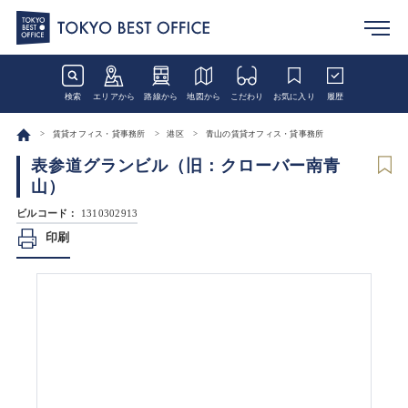
検索
エリアから
路線から
地図から
こだわり
お気に入り
履歴
賃貸オフィス・貸事務所
港区
青山の賃貸オフィス・貸事務所
表参道グランビル（旧：クローバー南青
山）
ビルコード：
1310302913
印刷