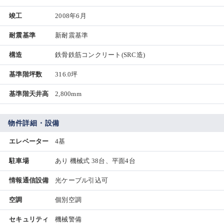
竣工
2008年6月
耐震基準
新耐震基準
構造
鉄骨鉄筋コンクリート(SRC造)
基準階坪数
316.0坪
基準階天井高
2,800mm
物件詳細・設備
エレベーター
4基
駐車場
あり 機械式 38台、平面4台
情報通信設備
光ケーブル引込可
空調
個別空調
セキュリティ
機械警備