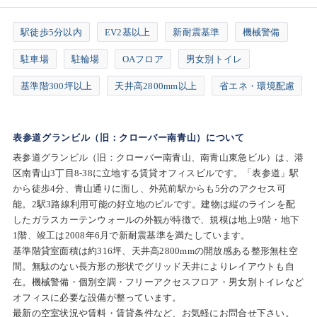
駅徒歩5分以内
EV2基以上
新耐震基準
機械警備
駐車場
駐輪場
OAフロア
男女別トイレ
基準階300坪以上
天井高2800mm以上
省エネ・環境配慮
表参道グランビル（旧：クローバー南青山）について
表参道グランビル（旧：クローバー南青山、南青山東急ビル）は、港
区南青山3丁目8-38に立地する賃貸オフィスビルです。「表参道」駅
から徒歩4分、青山通りに面し、外苑前駅からも5分のアクセス可
能。2駅3路線利用可能の好立地のビルです。建物は縦のラインを配
したガラスカーテンウォールの外観が特徴で、規模は地上9階・地下
1階、竣工は2008年6月で新耐震基準を満たしています。
基準階貸室面積は約316坪、天井高2800mmの開放感ある整形無柱空
間。無駄のない長方形の形状でグリッド天井によりレイアウトも自
在。機械警備・個別空調・フリーアクセスフロア・男女別トイレなど
オフィスに必要な設備が整っています。
最新の空室状況や賃料・賃貸条件など、お気軽にお問合せ下さい。