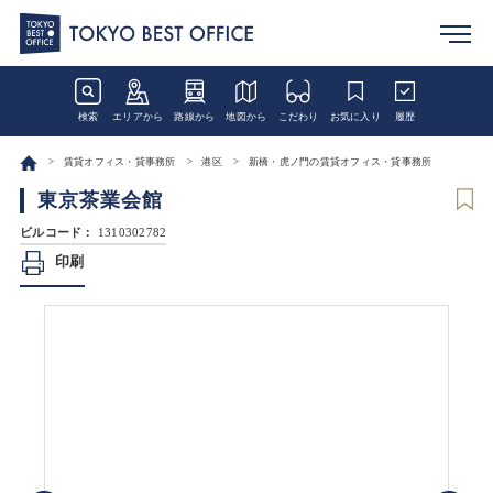
検索
エリアから
路線から
地図から
こだわり
お気に入り
履歴
賃貸オフィス・貸事務所
港区
新橋・虎ノ門の賃貸オフィス・貸事務所
東京茶業会館
ビルコード：
1310302782
印刷