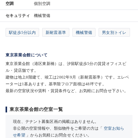
空調
個別空調
セキュリティ
機械警備
駅徒歩5分以内
新耐震基準
機械警備
男女別トイレ
東京茶業会館について
東京茶業会館（港区東新橋）は、汐留駅徒歩5分の賃貸オフィスビ
ル・貸店舗です。
建物は地上8階建て、竣工は2002年9月（新耐震基準）です。エレベ
ーターは1基あります。基準階フロア面積は48坪です。
最新の空室状況や賃料・賃貸条件など、お気軽にお問合せ下さい。
東京茶業会館の空室一覧
現在、テナント募集区画の掲載はありません。
非公開の空室情報や、類似物件をご希望の方は「
空室お知ら
せ希望
」からお気軽にお問合せください。