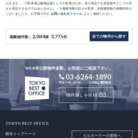
だきます。 / ※駐車場は建物設備としての有無のため、有の場合でも賃貸条件としての空
きを保証するものではありません。 / ※掲載情報の誤りや変更、未掲載情報の掲載依頼が
ございましたら、お手数ですが
お問い合わせフォーム
よりご連絡ください。
2,084
3,775
全ての物件から探す
掲載物件数：
棟
件
WEB非公開物件多数。お気軽にご相談下さい。
03-6264-1890
平日 9:00 - 18:30
土日祝は電話転送
物件探しを依頼
TOKYO BEST OFFICE
総合トップページ
ビルオーナーの皆様へ