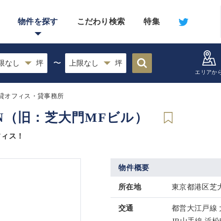
物件を探す
こだわり検索
特集
〜
エリアか
貸オフィス・貸事務所
IMON（旧：芝大門MFビル）
フィス！
物件概要
所在地
東京都港区芝大
交通
都営大江戸線 