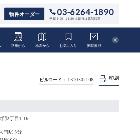
03-6264-1890
物件オーダー
平日 9:00 - 18:30 土日祝は電話転送
ら
路線から
地図から
お気に入り
閲覧
履歴
印刷
1310302108
ビルコード：
門2丁目1-16
大門駅 3分