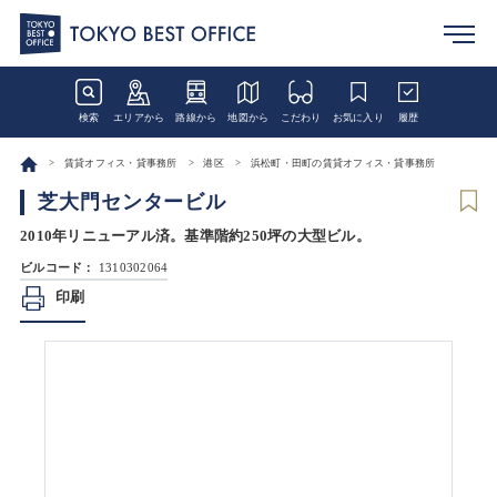
検索
エリアから
路線から
地図から
こだわり
お気に入り
履歴
賃貸オフィス・貸事務所
港区
浜松町・田町の賃貸オフィス・貸事務所
芝大門センタービル
2010年リニューアル済。基準階約250坪の大型ビル。
ビルコード：
1310302064
印刷