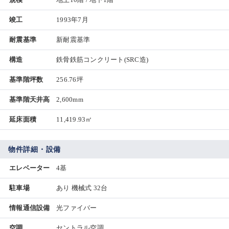
竣工
1993年7月
耐震基準
新耐震基準
構造
鉄骨鉄筋コンクリート(SRC造)
基準階坪数
256.76坪
基準階天井高
2,600mm
延床面積
11,419.93㎡
物件詳細・設備
エレベーター
4基
駐車場
あり 機械式 32台
情報通信設備
光ファイバー
空調
セントラル空調