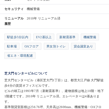
セキュリティ
機械警備
リニューアル
2010年 リニューアル済
履歴
駅徒歩5分以内
EV2基以上
新耐震基準
機械警備
駐車場
OAフロア
男女別トイレ
貸会議室あり
省エネ・環境配慮
芝大門センタービルについて
芝大門センタービル（港区芝大門1丁目）は、都営大江戸線 大門駅徒
歩4分の賃貸オフィスビルです。
ビルの竣工は1993年7月（新耐震基準）、建物規模は地上10階・地下
1階建てです。2010年 リニューアル済。エレベーターは4基ありま
す。
基準階貸室面積は256.76坪、天井高は2600mm、機械警備・OAフロ