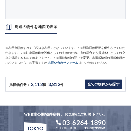
周辺の物件を地図で表示
※表示金額はすべて「税抜き表示」となっています。 / ※間取図は現況を優先させていた
だきます。 / ※駐車場は建物設備としての有無のため、有の場合でも賃貸条件としての空
きを保証するものではありません。 / ※掲載情報の誤りや変更、未掲載情報の掲載依頼が
ございましたら、お手数ですが
お問い合わせフォーム
よりご連絡ください。
2,113
3,812
全ての物件から探す
掲載物件数：
棟
件
WEB非公開物件多数。お気軽にご相談下さい。
03-6264-1890
平日 9:00 - 18:30
土日祝は電話転送