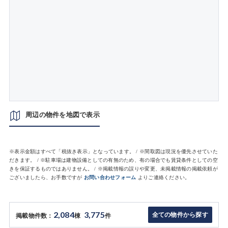
周辺の物件を地図で表示
※表示金額はすべて「税抜き表示」となっています。 / ※間取図は現況を優先させていた
だきます。 / ※駐車場は建物設備としての有無のため、有の場合でも賃貸条件としての空
きを保証するものではありません。 / ※掲載情報の誤りや変更、未掲載情報の掲載依頼が
ございましたら、お手数ですが
お問い合わせフォーム
よりご連絡ください。
2,084
3,775
全ての物件から探す
掲載物件数：
棟
件