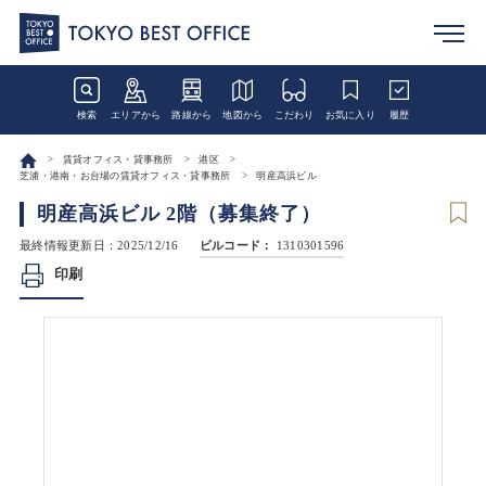
検索
エリアから
路線から
地図から
こだわり
お気に入り
履歴
賃貸オフィス・貸事務所
港区
芝浦・港南・お台場の賃貸オフィス・貸事務所
明産高浜ビル
明産高浜ビル 2階（募集終了）
最終情報更新日：2025/12/16
ビルコード：
1310301596
印刷