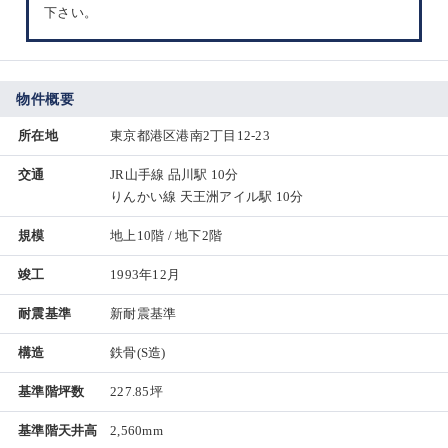
下さい。
物件概要
所在地
東京都港区港南2丁目12-23
交通
JR山手線 品川駅 10分
りんかい線 天王洲アイル駅 10分
規模
地上10階 / 地下2階
竣工
1993年12月
耐震基準
新耐震基準
構造
鉄骨(S造)
基準階坪数
227.85坪
基準階天井高
2,560mm