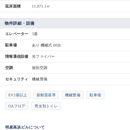
延床面積
11,071.1㎡
物件詳細・設備
エレベーター
3基
駐車場
あり 機械式 60台
情報通信設備
光ファイバー
空調
個別空調
セキュリティ
機械警備
EV2基以上
新耐震基準
機械警備
駐車場
OAフロア
男女別トイレ
明産高浜ビルについて