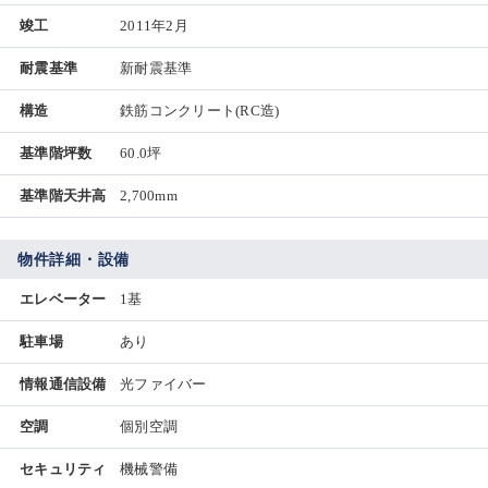
竣工
2011年2月
耐震基準
新耐震基準
構造
鉄筋コンクリート(RC造)
基準階坪数
60.0坪
基準階天井高
2,700mm
物件詳細・設備
エレベーター
1基
駐車場
あり
情報通信設備
光ファイバー
空調
個別空調
セキュリティ
機械警備