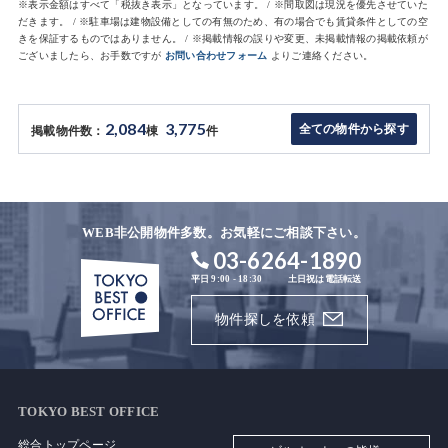
※表示金額はすべて「税抜き表示」となっています。 / ※間取図は現況を優先させていた
だきます。 / ※駐車場は建物設備としての有無のため、有の場合でも賃貸条件としての空
きを保証するものではありません。 / ※掲載情報の誤りや変更、未掲載情報の掲載依頼が
ございましたら、お手数ですが
お問い合わせフォーム
よりご連絡ください。
2,084
3,775
全ての物件から探す
掲載物件数：
棟
件
WEB非公開物件多数。お気軽にご相談下さい。
03-6264-1890
平日 9:00 - 18:30
土日祝は電話転送
物件探しを依頼
TOKYO BEST OFFICE
総合トップページ