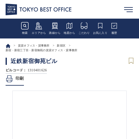
検索
エリアから
路線から
地図から
こだわり
お気に入り
履歴
賃貸オフィス・貸事務所
新宿区
新宿・新宿三丁目・新宿御苑の賃貸オフィス・貸事務所
近鉄新宿御苑ビル
ビルコード：
1310401626
印刷