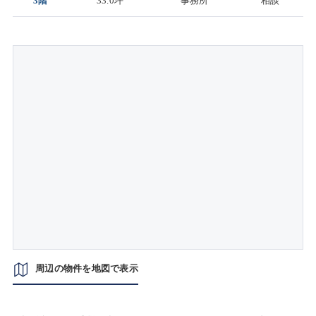
3階
33.0坪
事務所
相談
周辺の物件を地図で表示