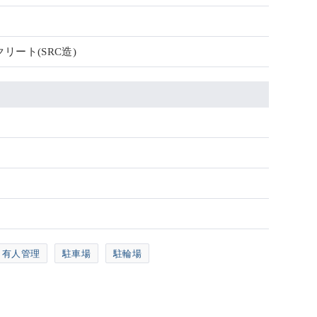
リート(SRC造)
有人管理
駐車場
駐輪場