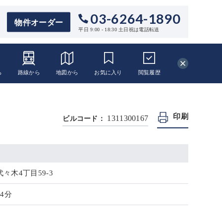
03-6264-1890
物件オーダー
平日 9:00 - 18:30 土日祝は電話転送
ら
路線から
地図から
お気に入り
閲覧
履歴
印刷
1311300167
ビルコード：
々木4丁目59-3
4分