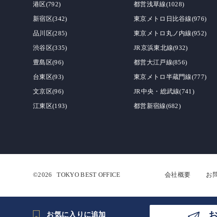
港区(792)
都営浅草線(1028)
新宿区(342)
東京メトロ日比谷線(976)
品川区(285)
東京メトロ丸ノ内線(952)
渋谷区(335)
JR京浜東北線(932)
豊島区(96)
都営大江戸線(856)
台東区(93)
東京メトロ半蔵門線(777)
文京区(96)
JR中央・総武線(741)
江東区(193)
都営新宿線(682)
©2026
TOKYO BEST OFFICE
会社概要
お
お気に入りに追加