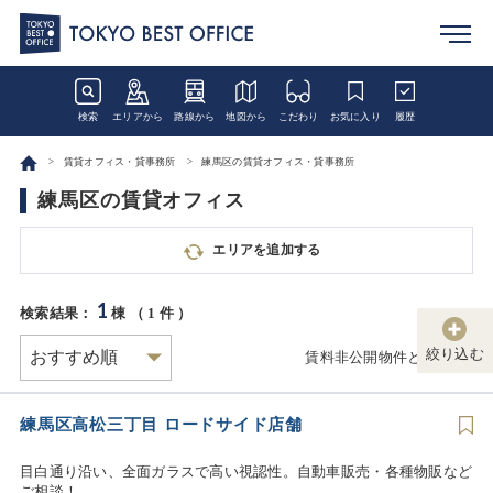
検索
エリアから
路線から
地図から
こだわり
お気に入り
履歴
賃貸オフィス・貸事務所
練馬区の賃貸オフィス・貸事務所
練馬区の賃貸オフィス
エリアを追加する
1
検索結果：
棟 （
1
件 ）
絞り込む
賃料非公開物件とは
練馬区高松三丁目 ロードサイド店舗
目白通り沿い、全面ガラスで高い視認性。自動車販売・各種物販など
ご相談！