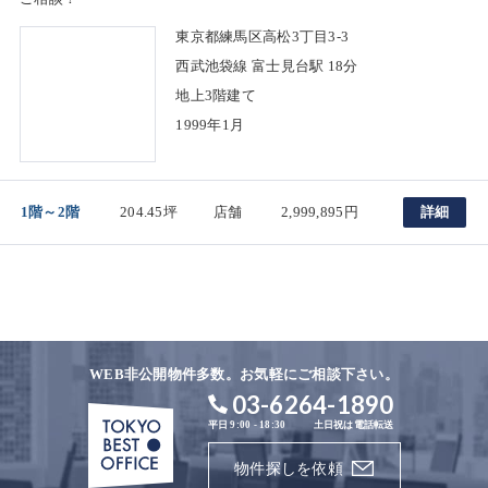
東京都練馬区高松3丁目3-3
西武池袋線 富士見台駅 18分
地上3階建て
1999年1月
1階～2階
204.45坪
店舗
2,999,895円
詳細
WEB非公開物件多数。お気軽にご相談下さい。
03-6264-1890
平日 9:00 - 18:30
土日祝は電話転送
物件探しを依頼