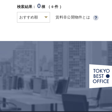
0
検索結果：
棟 （
0
件 ）
賃料非公開物件とは