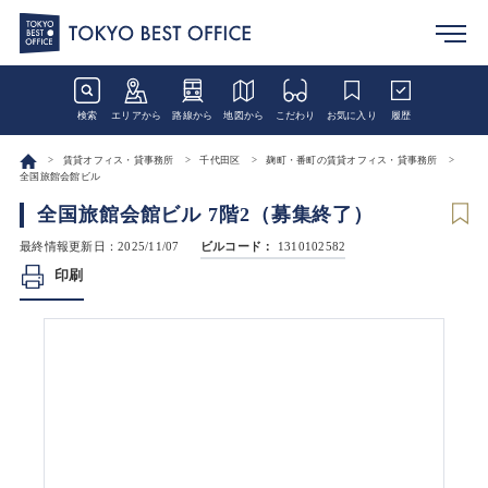
検索
エリアから
路線から
地図から
こだわり
お気に入り
履歴
賃貸オフィス・貸事務所
千代田区
麹町・番町の賃貸オフィス・貸事務所
全国旅館会館ビル
全国旅館会館ビル 7階2（募集終了）
最終情報更新日：2025/11/07
ビルコード：
1310102582
印刷