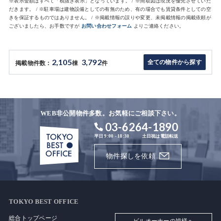
※表示金額はすべて「税抜き表示」となっています。 / ※間取図は現況を優先させていた
だきます。 / ※駐車場は建物設備としての有無のため、有の場合でも賃貸条件としての空
きを保証するものではありません。 / ※掲載情報の誤りや変更、未掲載情報の掲載依頼が
ございましたら、お手数ですが
お問い合わせフォーム
よりご連絡ください。
2,105
3,792
全ての物件から探す
掲載物件数：
棟
件
WEB非公開物件多数。お気軽にご相談下さい。
03-6264-1890
平日 9:00 - 18:30
土日祝は電話転送
物件探しを依頼
TOKYO BEST OFFICE
総合トップページ