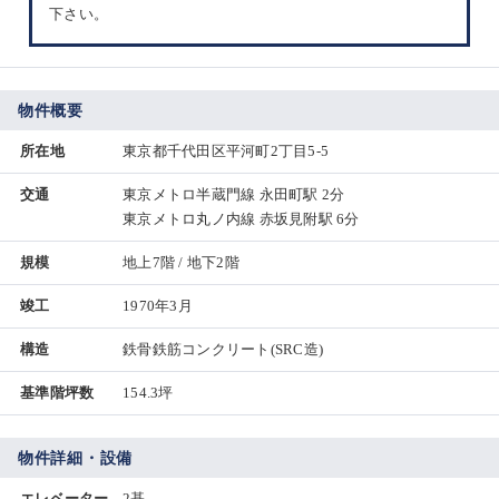
下さい。
物件概要
所在地
東京都千代田区平河町2丁目5-5
交通
東京メトロ半蔵門線 永田町駅 2分
東京メトロ丸ノ内線 赤坂見附駅 6分
規模
地上7階 / 地下2階
竣工
1970年3月
構造
鉄骨鉄筋コンクリート(SRC造)
基準階坪数
154.3坪
物件詳細・設備
エレベーター
2基