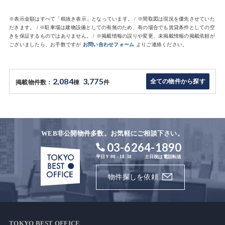
※表示金額はすべて「税抜き表示」となっています。 / ※間取図は現況を優先させていた
だきます。 / ※駐車場は建物設備としての有無のため、有の場合でも賃貸条件としての空
きを保証するものではありません。 / ※掲載情報の誤りや変更、未掲載情報の掲載依頼が
ございましたら、お手数ですが
お問い合わせフォーム
よりご連絡ください。
2,084
3,775
全ての物件から探す
掲載物件数：
棟
件
WEB非公開物件多数。お気軽にご相談下さい。
03-6264-1890
平日 9:00 - 18:30
土日祝は電話転送
物件探しを依頼
TOKYO BEST OFFICE