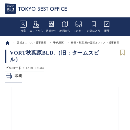
検索
エリアから
路線から
地図から
こだわり
お気に入り
履歴
賃貸オフィス・貸事務所
千代田区
神田・秋葉原の賃貸オフィス・貸事務所
VORT秋葉原BLD.（旧：タームスビ
ル）
ビルコード：
1310102084
印刷