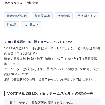
セキュリティ
機械警備
駅徒歩5分以内
新耐震基準
機械警備
男女別トイレ
駐車場
EV2基以上
VORT秋葉原BLD.（旧：タームスビル）について
VORT秋葉原BLD.（千代田区神田須田町2丁目）は、岩本町駅徒歩1分
の賃貸オフィスビルです。
建物の規模は地上9階・地下1階建て、竣工は1995年1月（新耐震基
準）です。
エレベーターは2基あります。基準階のフロア面積は124.85坪、天井
高は2600mmです。
最新の空室状況や賃料・賃貸条件など、お気軽にお問合せ下さい。
VORT秋葉原BLD.（旧：タームスビル）の空室一覧
現在、テナント募集区画の掲載はありません。