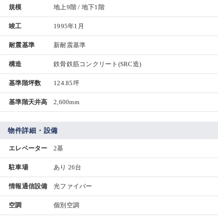
規模
地上9階 / 地下1階
竣工
1995年1月
耐震基準
新耐震基準
構造
鉄骨鉄筋コンクリート(SRC造)
基準階坪数
124.85坪
基準階天井高
2,600mm
物件詳細・設備
エレベーター
2基
駐車場
あり 26台
情報通信設備
光ファイバー
空調
個別空調