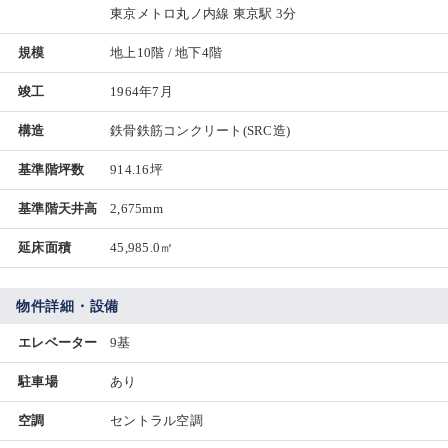
東京メトロ丸ノ内線 東京駅 3分
規模
地上10階 / 地下4階
竣工
1964年7月
構造
鉄骨鉄筋コンクリート(SRC造)
基準階坪数
914.16坪
基準階天井高
2,675mm
延床面積
45,985.0㎡
物件詳細・設備
エレベーター
9基
駐車場
あり
空調
セントラル空調