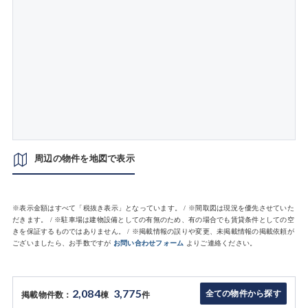
周辺の物件を地図で表示
※表示金額はすべて「税抜き表示」となっています。 / ※間取図は現況を優先させていた
だきます。 / ※駐車場は建物設備としての有無のため、有の場合でも賃貸条件としての空
きを保証するものではありません。 / ※掲載情報の誤りや変更、未掲載情報の掲載依頼が
ございましたら、お手数ですが
お問い合わせフォーム
よりご連絡ください。
2,084
3,775
全ての物件から探す
掲載物件数：
棟
件