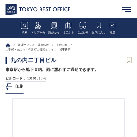
検索
エリアから
路線から
地図から
こだわり
お気に入り
履歴
賃貸オフィス・貸事務所
千代田区
大手町・丸の内・有楽町の賃貸オフィス・貸事務所
丸の内二丁目ビル
東京駅から地下直結。雨に濡れずに通勤できます。
ビルコード：
1310101376
印刷