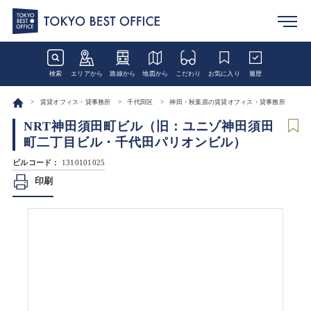
検索
エリアから
路線から
地図から
こだわり
お気に入り
履歴
賃貸オフィス・貸事務所
千代田区
神田・秋葉原の賃貸オフィス・貸事務所
NRT神田須田町ビル（旧：ユニゾ神田須田
町二丁目ビル・千代田パリオンビル）
ビルコード：
1310101025
印刷