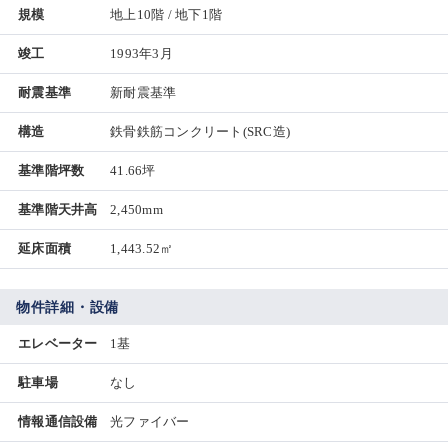
規模
地上10階 / 地下1階
竣工
1993年3月
耐震基準
新耐震基準
構造
鉄骨鉄筋コンクリート(SRC造)
基準階坪数
41.66坪
基準階天井高
2,450mm
延床面積
1,443.52㎡
物件詳細・設備
エレベーター
1基
駐車場
なし
情報通信設備
光ファイバー