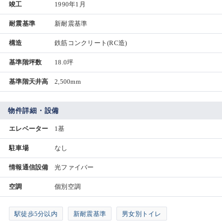
竣工
1990年1月
耐震基準
新耐震基準
構造
鉄筋コンクリート(RC造)
基準階坪数
18.0坪
基準階天井高
2,500mm
物件詳細・設備
エレベーター
1基
駐車場
なし
情報通信設備
光ファイバー
空調
個別空調
駅徒歩5分以内
新耐震基準
男女別トイレ