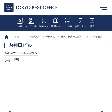
検索
エリアから
路線から
地図から
こだわり
お気に入り
履歴
賃貸オフィス・貸事務所
千代田区
神田・秋葉原の賃貸オフィス・貸事務所
内神田ビル
ビルコード：
1310100972
印刷