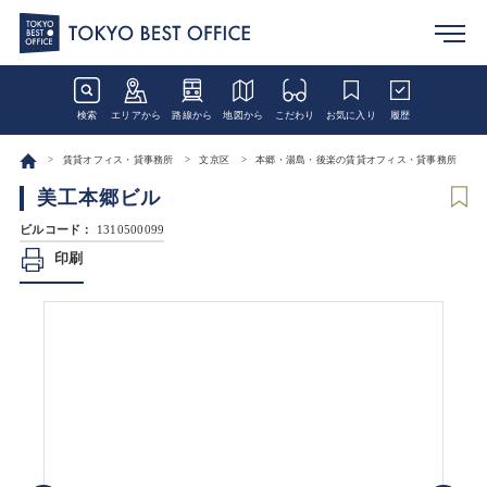
検索
エリアから
路線から
地図から
こだわり
お気に入り
履歴
賃貸オフィス・貸事務所
文京区
本郷・湯島・後楽の賃貸オフィス・貸事務所
美工本郷ビル
ビルコード：
1310500099
印刷