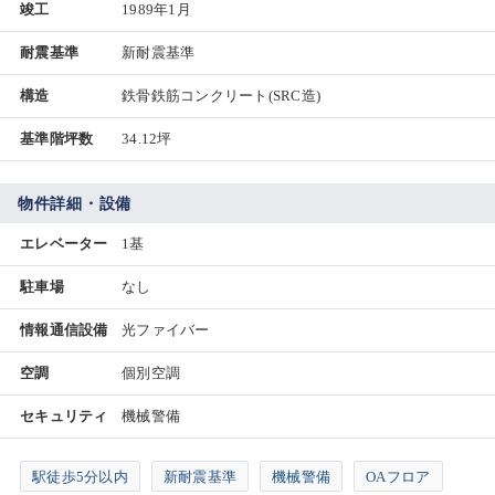
竣工
1989年1月
耐震基準
新耐震基準
構造
鉄骨鉄筋コンクリート(SRC造)
基準階坪数
34.12坪
物件詳細・設備
エレベーター
1基
駐車場
なし
情報通信設備
光ファイバー
空調
個別空調
セキュリティ
機械警備
駅徒歩5分以内
新耐震基準
機械警備
OAフロア