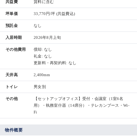
共益費
賃料に含む
坪単価
33,770円/坪
(共益費込)
預託金
なし
入居時期
2026年8月上旬
その他費用
償却: なし
礼金: なし
更新料・再契約料: なし
天井高
2,400mm
トイレ
男女別
その他
【セットアップオフィス】受付・会議室（1室6名
用）・執務室什器（14席分）・テレカンブース・Wi-
Fi
物件概要