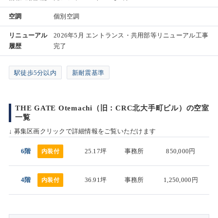
空調
個別空調
リニューアル
2026年5月 エントランス・共用部等リニューアル工事
履歴
完了
駅徒歩5分以内
新耐震基準
THE GATE Otemachi（旧：CRC北大手町ビル）の空室
一覧
↓ 募集区画クリックで詳細情報をご覧いただけます
6階
25.17坪
事務所
850,000円
内装付
4階
36.91坪
事務所
1,250,000円
内装付