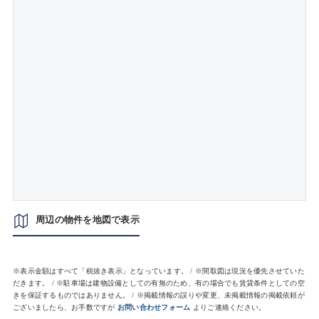
周辺の物件を地図で表示
※表示金額はすべて「税抜き表示」となっています。 / ※間取図は現況を優先させていた
だきます。 / ※駐車場は建物設備としての有無のため、有の場合でも賃貸条件としての空
きを保証するものではありません。 / ※掲載情報の誤りや変更、未掲載情報の掲載依頼が
ございましたら、お手数ですが
お問い合わせフォーム
よりご連絡ください。