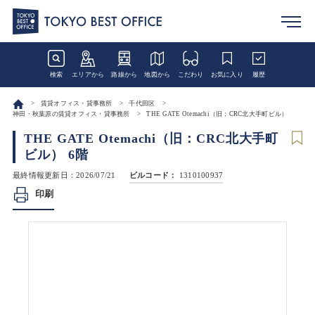
検索
エリアから
路線から
地図から
こだわり
お気に入り
履歴
賃貸オフィス・貸事務所
千代田区
神田・秋葉原の賃貸オフィス・貸事務所
THE GATE Otemachi（旧：CRC北大手町ビル）
THE GATE Otemachi（旧：CRC北大手町
ビル） 6階
最終情報更新日：2026/07/21
ビルコード：
1310100937
印刷