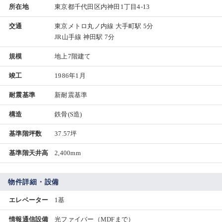
所在地
東京都千代田区内神田1丁目4-13
交通
東京メトロ丸ノ内線 大手町駅 5分
JR山手線 神田駅 7分
規模
地上7階建て
竣工
1986年1月
耐震基準
新耐震基準
構造
鉄骨(S造)
基準階坪数
37.57坪
基準階天井高
2,400mm
物件詳細・設備
エレベーター
1基
情報通信設備
光ファイバー（MDFまで）