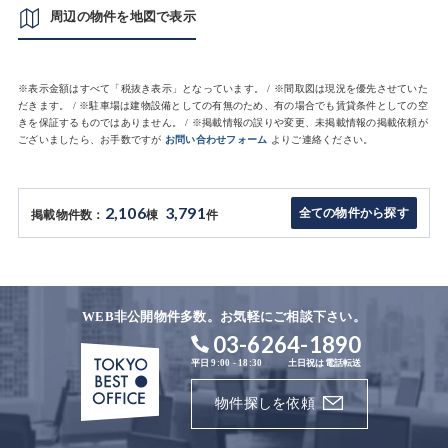
周辺の物件を地図で表示
※表示金額はすべて「税抜き表示」となっています。 / ※間取図は現況を優先させていた
だきます。 / ※駐車場は建物設備としての有無のため、有の場合でも賃貸条件としての空
きを保証するものではありません。 / ※掲載情報の誤りや変更、未掲載情報の掲載依頼が
ございましたら、お手数ですが
お問い合わせフォーム
よりご連絡ください。
2,106
3,791
全ての物件から探す
掲載物件数：
棟
件
WEB非公開物件多数。お気軽にご相談下さい。
03-6264-1890
平日 9:00 - 18:30
土日祝は電話転送
物件探しを依頼