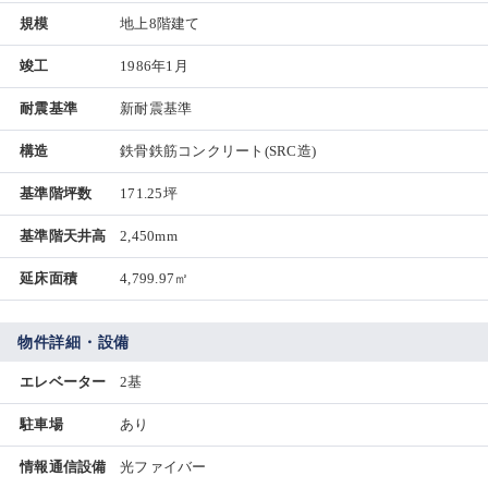
規模
地上8階建て
竣工
1986年1月
耐震基準
新耐震基準
構造
鉄骨鉄筋コンクリート(SRC造)
基準階坪数
171.25坪
基準階天井高
2,450mm
延床面積
4,799.97㎡
物件詳細・設備
エレベーター
2基
駐車場
あり
情報通信設備
光ファイバー