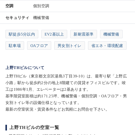
空調
個別空調
セキュリティ
機械警備
駅徒歩5分以内
EV2基以上
新耐震基準
機械警備
駐車場
OAフロア
男女別トイレ
省エネ・環境配慮
上野THビルについて
上野THビル（東京都文京区湯島3丁目39-10）は、最寄り駅「上野広
小路」駅から徒歩約2分の地上8階建ての賃貸オフィスビルです。竣
工は1986年1月、エレベーターは2基あります。
基準階貸室面積は約171.25坪、機械警備・個別空調・OAフロア・男
女別トイレ等の設備仕様となっています。
最新の空室状況・賃貸条件などお気軽にお問合せ下さい。
上野THビルの空室一覧