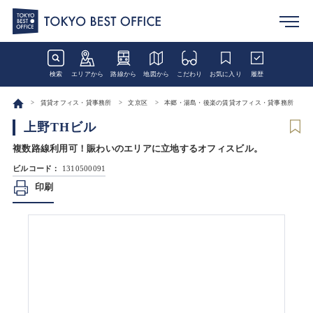
検索
エリアから
路線から
地図から
こだわり
お気に入り
履歴
賃貸オフィス・貸事務所
文京区
本郷・湯島・後楽の賃貸オフィス・貸事務所
上野THビル
複数路線利用可！賑わいのエリアに立地するオフィスビル。
ビルコード：
1310500091
印刷