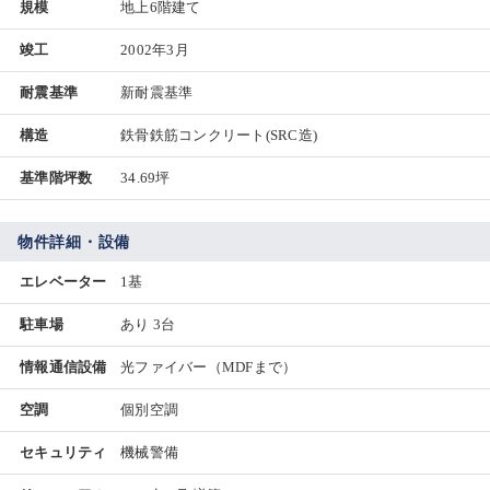
規模
地上6階建て
竣工
2002年3月
耐震基準
新耐震基準
構造
鉄骨鉄筋コンクリート(SRC造)
基準階坪数
34.69坪
物件詳細・設備
エレベーター
1基
駐車場
あり 3台
情報通信設備
光ファイバー（MDFまで）
空調
個別空調
セキュリティ
機械警備