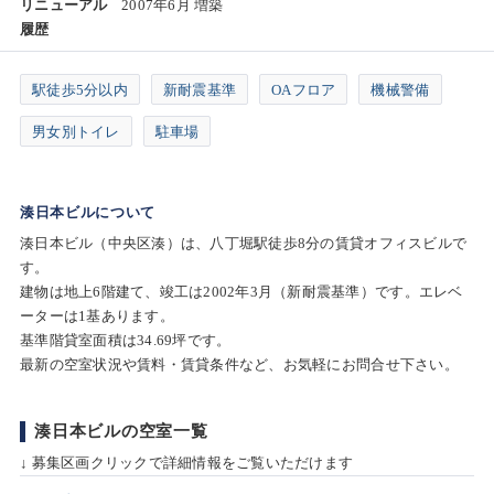
リニューアル
2007年6月 増築
履歴
駅徒歩5分以内
新耐震基準
OAフロア
機械警備
男女別トイレ
駐車場
湊日本ビルについて
湊日本ビル（中央区湊）は、八丁堀駅徒歩8分の賃貸オフィスビルで
す。
建物は地上6階建て、竣工は2002年3月（新耐震基準）です。エレベ
ーターは1基あります。
基準階貸室面積は34.69坪です。
最新の空室状況や賃料・賃貸条件など、お気軽にお問合せ下さい。
湊日本ビルの空室一覧
↓ 募集区画クリックで詳細情報をご覧いただけます