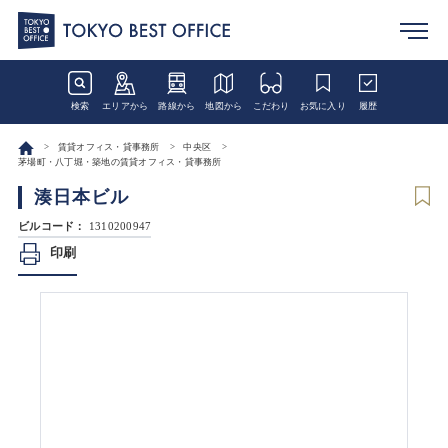
検索
エリアから
路線から
地図から
こだわり
お気に入り
履歴
賃貸オフィス・貸事務所
中央区
茅場町・八丁堀・築地の賃貸オフィス・貸事務所
湊日本ビル
ビルコード：
1310200947
印刷