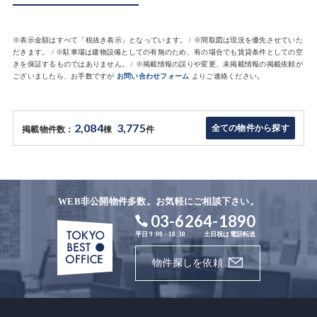
※表示金額はすべて「税抜き表示」となっています。 / ※間取図は現況を優先させていた
だきます。 / ※駐車場は建物設備としての有無のため、有の場合でも賃貸条件としての空
きを保証するものではありません。 / ※掲載情報の誤りや変更、未掲載情報の掲載依頼が
ございましたら、お手数ですが
お問い合わせフォーム
よりご連絡ください。
2,084
3,775
全ての物件から探す
掲載物件数：
棟
件
WEB非公開物件多数。お気軽にご相談下さい。
03-6264-1890
平日 9:00 - 18:30
土日祝は電話転送
物件探しを依頼