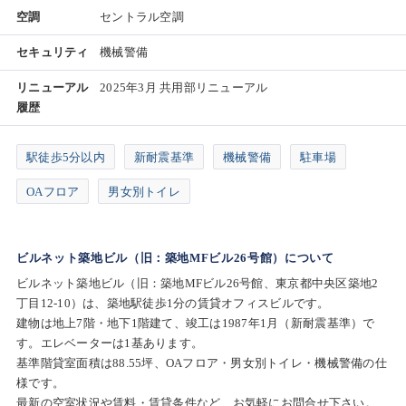
空調
セントラル空調
セキュリティ
機械警備
リニューアル
2025年3月 共用部リニューアル
履歴
駅徒歩5分以内
新耐震基準
機械警備
駐車場
OAフロア
男女別トイレ
ビルネット築地ビル（旧：築地MFビル26号館）について
ビルネット築地ビル（旧：築地MFビル26号館、東京都中央区築地2
丁目12-10）は、築地駅徒歩1分の賃貸オフィスビルです。
建物は地上7階・地下1階建て、竣工は1987年1月（新耐震基準）で
す。エレベーターは1基あります。
基準階貸室面積は88.55坪、OAフロア・男女別トイレ・機械警備の仕
様です。
最新の空室状況や賃料・賃貸条件など、お気軽にお問合せ下さい。