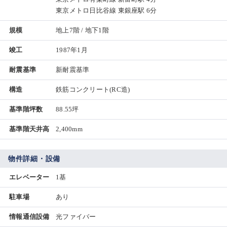
東京メトロ日比谷線 東銀座駅 6分
規模
地上7階 / 地下1階
竣工
1987年1月
耐震基準
新耐震基準
構造
鉄筋コンクリート(RC造)
基準階坪数
88.55坪
基準階天井高
2,400mm
物件詳細・設備
エレベーター
1基
駐車場
あり
情報通信設備
光ファイバー