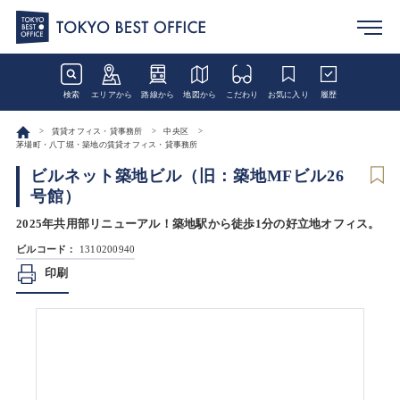
検索
エリアから
路線から
地図から
こだわり
お気に入り
履歴
賃貸オフィス・貸事務所
中央区
茅場町・八丁堀・築地の賃貸オフィス・貸事務所
ビルネット築地ビル（旧：築地MFビル26
号館）
2025年共用部リニューアル！築地駅から徒歩1分の好立地オフィス。
ビルコード：
1310200940
印刷