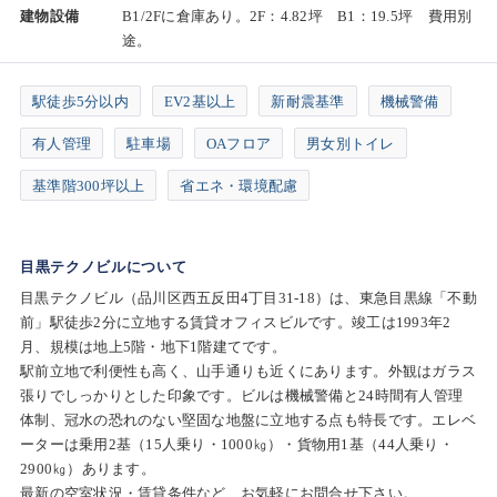
建物設備
B1/2Fに倉庫あり。2F：4.82坪 B1：19.5坪 費用別
途。​
駅徒歩5分以内
EV2基以上
新耐震基準
機械警備
有人管理
駐車場
OAフロア
男女別トイレ
基準階300坪以上
省エネ・環境配慮
目黒テクノビルについて
目黒テクノビル（品川区西五反田4丁目31-18）は、東急目黒線「不動
前」駅徒歩2分に立地する賃貸オフィスビルです。竣工は1993年2
月、規模は地上5階・地下1階建てです。
駅前立地で利便性も高く、山手通りも近くにあります。外観はガラス
張りでしっかりとした印象です。ビルは機械警備と24時間有人管理
体制、冠水の恐れのない堅固な地盤に立地する点も特長です。エレベ
ーターは乗用2基（15人乗り・1000㎏）・貨物用1基（44人乗り・
2900㎏）あります。
最新の空室状況・賃貸条件など、お気軽にお問合せ下さい。