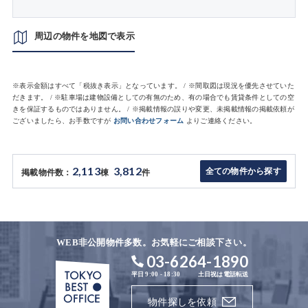
周辺の物件を地図で表示
※表示金額はすべて「税抜き表示」となっています。 / ※間取図は現況を優先させていた
だきます。 / ※駐車場は建物設備としての有無のため、有の場合でも賃貸条件としての空
きを保証するものではありません。 / ※掲載情報の誤りや変更、未掲載情報の掲載依頼が
ございましたら、お手数ですが
お問い合わせフォーム
よりご連絡ください。
2,113
3,812
全ての物件から探す
掲載物件数：
棟
件
WEB非公開物件多数。お気軽にご相談下さい。
03-6264-1890
平日 9:00 - 18:30
土日祝は電話転送
物件探しを依頼