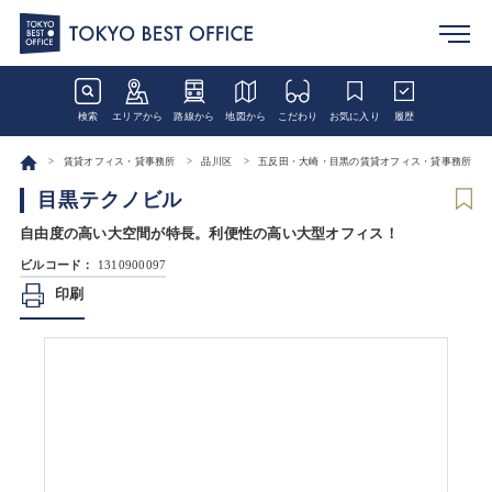
検索
エリアから
路線から
地図から
こだわり
お気に入り
履歴
賃貸オフィス・貸事務所
品川区
五反田・大崎・目黒の賃貸オフィス・貸事務所
目黒テクノビル
自由度の高い大空間が特長。利便性の高い大型オフィス！
ビルコード：
1310900097
印刷