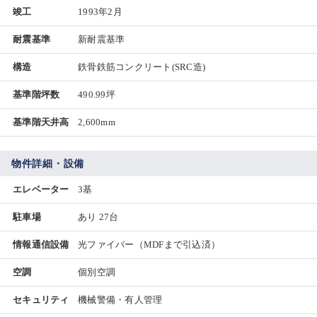
竣工
1993年2月
耐震基準
新耐震基準
構造
鉄骨鉄筋コンクリート(SRC造)
基準階坪数
490.99坪
基準階天井高
2,600mm
物件詳細・設備
エレベーター
3基
駐車場
あり 27台
情報通信設備
光ファイバー（MDFまで引込済）
空調
個別空調
セキュリティ
機械警備・有人管理