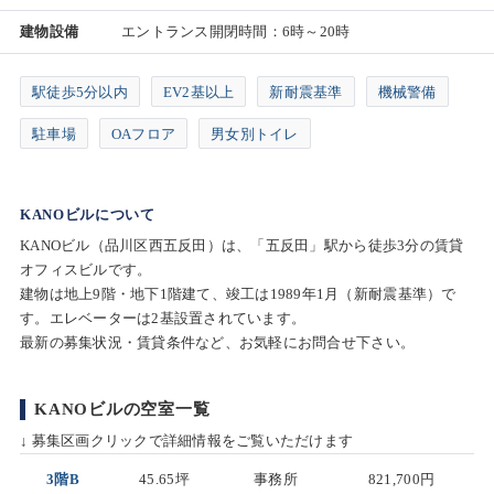
建物設備
エントランス開閉時間：6時～20時
駅徒歩5分以内
EV2基以上
新耐震基準
機械警備
駐車場
OAフロア
男女別トイレ
KANOビルについて
KANOビル（品川区西五反田）は、「五反田」駅から徒歩3分の賃貸
オフィスビルです。
建物は地上9階・地下1階建て、竣工は1989年1月（新耐震基準）で
す。エレベーターは2基設置されています。
最新の募集状況・賃貸条件など、お気軽にお問合せ下さい。
KANOビルの空室一覧
↓ 募集区画クリックで詳細情報をご覧いただけます
3階B
45.65坪
事務所
821,700円