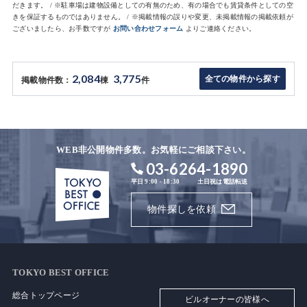
だきます。 / ※駐車場は建物設備としての有無のため、有の場合でも賃貸条件としての空
きを保証するものではありません。 / ※掲載情報の誤りや変更、未掲載情報の掲載依頼が
ございましたら、お手数ですが
お問い合わせフォーム
よりご連絡ください。
2,084
3,775
全ての物件から探す
掲載物件数：
棟
件
WEB非公開物件多数。お気軽にご相談下さい。
03-6264-1890
平日 9:00 - 18:30
土日祝は電話転送
物件探しを依頼
TOKYO BEST OFFICE
総合トップページ
ビルオーナーの皆様へ