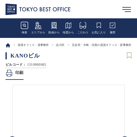
検索
エリアから
路線から
地図から
こだわり
お気に入り
履歴
賃貸オフィス・貸事務所
品川区
五反田・大崎・目黒の賃貸オフィス・貸事務所
KANOビル
ビルコード：
1310900065
印刷