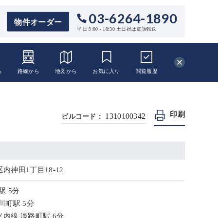
03-6264-1890
物件オーダー
平日 9:00 - 18:30 土日祝は電話転送
ら
路線から
地図から
お気に入り
閲覧
履歴
印刷
1310100342
ビルコード：
内神田1丁目18-12
駅 5分
川町駅 5分
内線 淡路町駅 6分