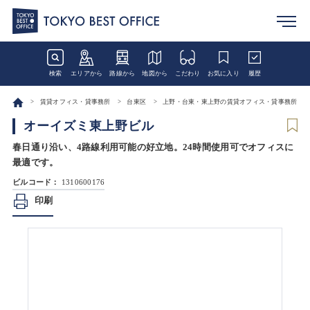
検索
エリアから
路線から
地図から
こだわり
お気に入り
履歴
賃貸オフィス・貸事務所
台東区
上野・台東・東上野の賃貸オフィス・貸事務所
オーイズミ東上野ビル
春日通り沿い、4路線利用可能の好立地。24時間使用可でオフィスに
最適です。
ビルコード：
1310600176
印刷