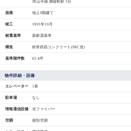
JR山手線 御徒町駅 5分
規模
地上9階建て
竣工
1991年10月
耐震基準
新耐震基準
構造
鉄骨鉄筋コンクリート(SRC造)
基準階坪数
62.4坪
物件詳細・設備
エレベーター
1基
駐車場
なし
情報通信設備
光ファイバー
空調
個別空調