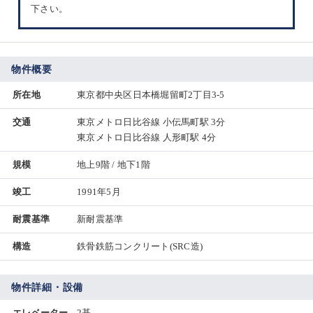
下さい。
物件概要
所在地
東京都中央区日本橋堀留町2丁目3-5
交通
東京メトロ日比谷線 小伝馬町駅 3分
東京メトロ日比谷線 人形町駅 4分
規模
地上9階 / 地下1階
竣工
1991年5月
耐震基準
新耐震基準
構造
鉄骨鉄筋コンクリート(SRC造)
物件詳細・設備
エレベーター
2基