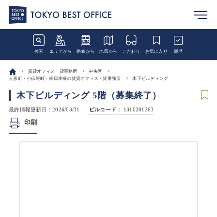
検索
エリアから
路線から
地図から
こだわり
お気に入り
履歴
賃貸オフィス・貸事務所
中央区
人形町・小伝馬町・東日本橋の賃貸オフィス・貸事務所
木下ビルディング
木下ビルディング 5階（募集終了）
最終情報更新日：2026/03/31
ビルコード：
1310201263
印刷