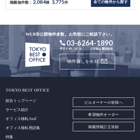
2,084
3,775
全ての物件から探す
掲載物件数：
棟
件
WEB非公開物件多数。お気軽にご相談下さい。
03-6264-1890
平日 9:00 - 18:30
土日祝は電話転送
物件探しを依頼
TOKYO BEST OFFICE
総合トップページ
ビルオーナーの皆様へ
サービス紹介
希望物件オーダー
オフィス移転AtoZ
掲載情報訂正依頼
オフィス移転用語集
特集