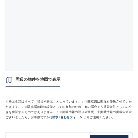
周辺の物件を地図で表示
※表示金額はすべて「税抜き表示」となっています。 / ※間取図は現況を優先させていた
だきます。 / ※駐車場は建物設備としての有無のため、有の場合でも賃貸条件としての空
きを保証するものではありません。 / ※掲載情報の誤りや変更、未掲載情報の掲載依頼が
ございましたら、お手数ですが
お問い合わせフォーム
よりご連絡ください。