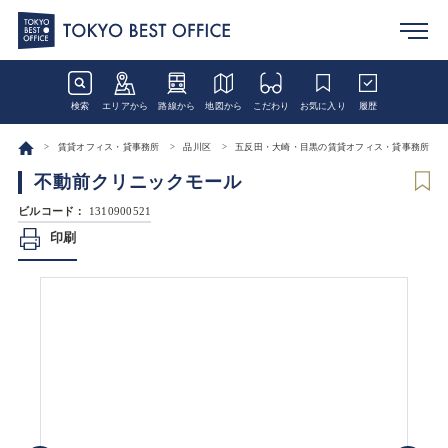
検索
エリアから
路線から
地図から
こだわり
お気に入り
履歴
賃貸オフィス・貸事務所
品川区
五反田・大崎・目黒の賃貸オフィス・貸事務所
不動前クリニックモール
ビルコード：
1310900521
印刷