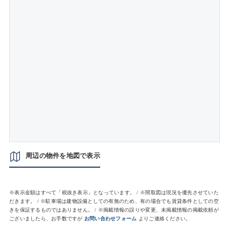
周辺の物件を地図で表示
※表示金額はすべて「税抜き表示」となっています。 / ※間取図は現況を優先させていた
だきます。 / ※駐車場は建物設備としての有無のため、有の場合でも賃貸条件としての空
きを保証するものではありません。 / ※掲載情報の誤りや変更、未掲載情報の掲載依頼が
ございましたら、お手数ですが
お問い合わせフォーム
よりご連絡ください。