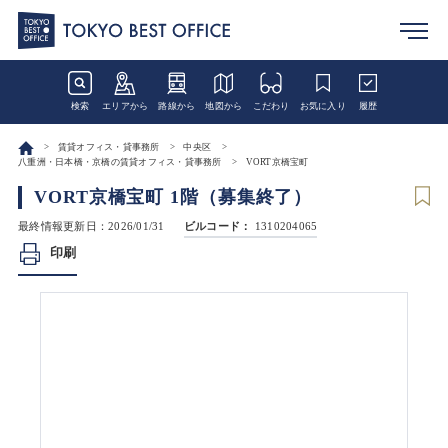
検索
エリアから
路線から
地図から
こだわり
お気に入り
履歴
賃貸オフィス・貸事務所
中央区
八重洲・日本橋・京橋の賃貸オフィス・貸事務所
VORT京橋宝町
VORT京橋宝町 1階（募集終了）
最終情報更新日：2026/01/31
ビルコード：
1310204065
印刷