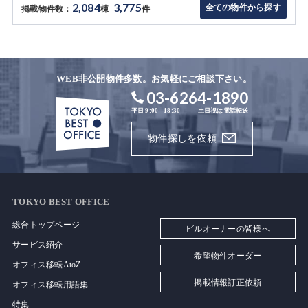
2,084
3,775
全ての物件から探す
掲載物件数：
棟
件
WEB非公開物件多数。お気軽にご相談下さい。
03-6264-1890
平日 9:00 - 18:30
土日祝は電話転送
物件探しを依頼
TOKYO BEST OFFICE
総合トップページ
ビルオーナーの皆様へ
サービス紹介
希望物件オーダー
オフィス移転AtoZ
掲載情報訂正依頼
オフィス移転用語集
特集