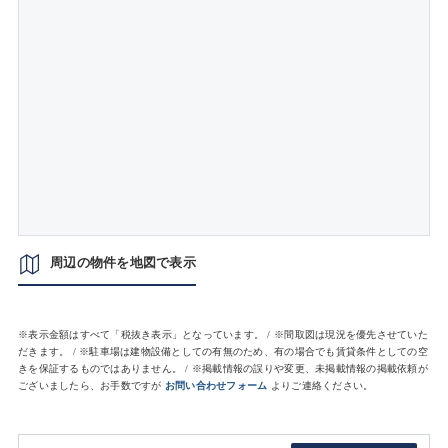
周辺の物件を地図で表示
※表示金額はすべて「税抜き表示」となっています。 / ※間取図は現況を優先させていた
だきます。 / ※駐車場は建物設備としての有無のため、有の場合でも賃貸条件としての空
きを保証するものではありません。 / ※掲載情報の誤りや変更、未掲載情報の掲載依頼が
ございましたら、お手数ですが
お問い合わせフォーム
よりご連絡ください。