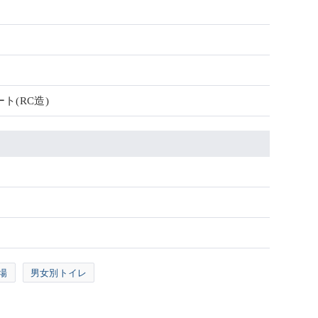
ト(RC造)
場
男女別トイレ