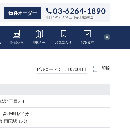
03-6264-1890
物件オーダー
平日 9:00 - 18:30 土日祝は電話転送
ら
路線から
地図から
お気に入り
閲覧
履歴
印刷
1310700181
ビルコード：
沢4丁目5-4
 錦糸町駅 9分
 両国駅 15分