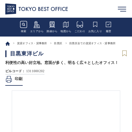
検索
エリアから
路線から
地図から
こだわり
お気に入り
履歴
賃貸オフィス・貸事務所
目黒区
目黒区全ての賃貸オフィス・貸事務所
目黒東洋ビル
利便性の高い好立地。窓面が多く、明るく広々としたオフィス！
ビルコード：
1311000202
印刷