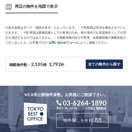
周辺の物件を地図で表示
※表示金額はすべて「税抜き表示」となっています。 / ※間取図は現況を優先させていた
だきます。 / ※駐車場は建物設備としての有無のため、有の場合でも賃貸条件としての空
きを保証するものではありません。 / ※掲載情報の誤りや変更、未掲載情報の掲載依頼が
ございましたら、お手数ですが
お問い合わせフォーム
よりご連絡ください。
2,105
3,792
全ての物件から探す
掲載物件数：
棟
件
WEB非公開物件多数。お気軽にご相談下さい。
03-6264-1890
平日 9:00 - 18:30
土日祝は電話転送
物件探しを依頼