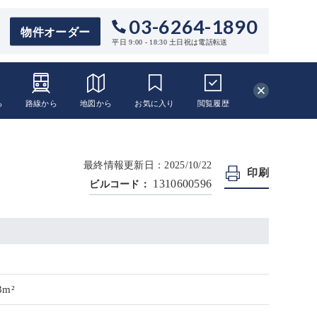
03-6264-1890
物件オーダー
平日 9:00 - 18:30 土日祝は電話転送
ら
路線から
地図から
お気に入り
閲覧
履歴
最終情報更新日：2025/10/22
印刷
1310600596
ビルコード：
3m²