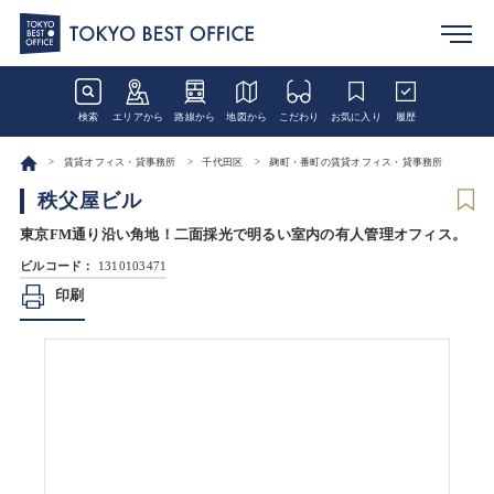
検索
エリアから
路線から
地図から
こだわり
お気に入り
履歴
賃貸オフィス・貸事務所
千代田区
麹町・番町の賃貸オフィス・貸事務所
秩父屋ビル
東京FM通り沿い角地！二面採光で明るい室内の有人管理オフィス。
ビルコード：
1310103471
印刷