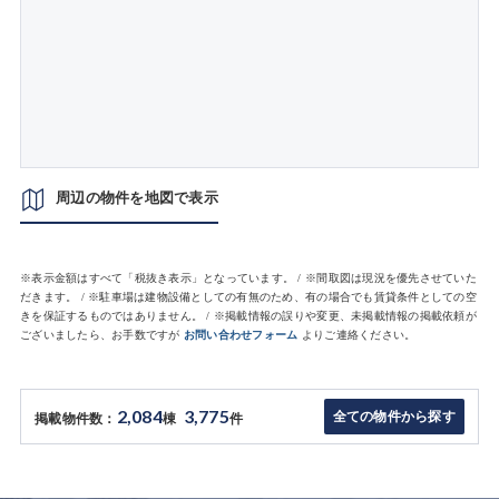
周辺の物件を地図で表示
※表示金額はすべて「税抜き表示」となっています。 / ※間取図は現況を優先させていた
だきます。 / ※駐車場は建物設備としての有無のため、有の場合でも賃貸条件としての空
きを保証するものではありません。 / ※掲載情報の誤りや変更、未掲載情報の掲載依頼が
ございましたら、お手数ですが
お問い合わせフォーム
よりご連絡ください。
2,084
3,775
全ての物件から探す
掲載物件数：
棟
件