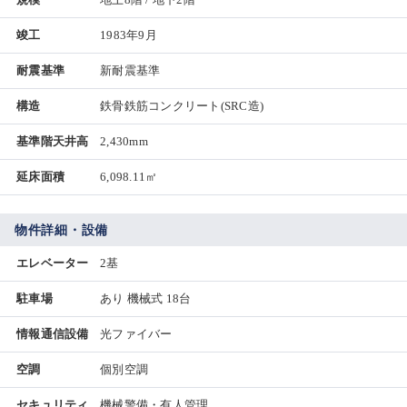
竣工
1983年9月
耐震基準
新耐震基準
構造
鉄骨鉄筋コンクリート(SRC造)
基準階天井高
2,430mm
延床面積
6,098.11㎡
物件詳細・設備
エレベーター
2基
駐車場
あり 機械式 18台
情報通信設備
光ファイバー
空調
個別空調
セキュリティ
機械警備・有人管理